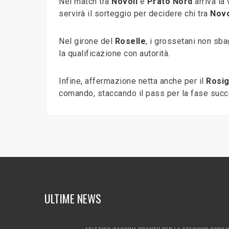
Nel match tra
Novoli
e
Prato Nord
arriva la 
servirà il sorteggio per decidere chi tra
Novo
Nel girone del
Roselle
, i grossetani non sba
la qualificazione con autorità.
Infine, affermazione netta anche per il
Rosi
comando, staccando il pass per la fase succ
ULTIME NEWS