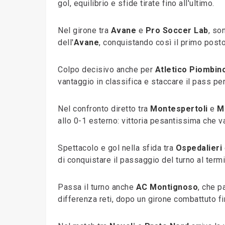
gol, equilibrio e sfide tirate fino all'ultimo.
Nel girone tra
Avane
e
Pro Soccer Lab
, so
dell'
Avane
, conquistando così il primo posto
Colpo decisivo anche per
Atletico Piombin
vantaggio in classifica e staccare il pass pe
Nel confronto diretto tra
Montespertoli
e
M
allo 0-1 esterno: vittoria pesantissima che va
Spettacolo e gol nella sfida tra
Ospedalieri
di conquistare il passaggio del turno al term
Passa il turno anche
AC Montignoso
, che p
differenza reti, dopo un girone combattuto fin