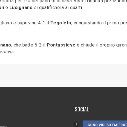
vittoria per 2-0 dei padroni di casa: visti i risultati precedenti
li
e
Lucignano
si qualificherà ai quarti.
gliano e superano 4-1 il
Tegoleto
, conquistando il primo po
gnano
, che batte 5-2 il
Pontassieve
e chiude il proprio giron
essiva.
SOCIAL
CONDIVIDI SU FACEBO