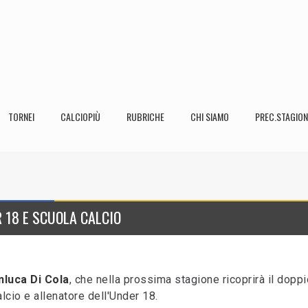
TORNEI
CALCIOPIÙ
RUBRICHE
CHI SIAMO
PREC.STAGION
R 18 E SCUOLA CALCIO
nluca Di Cola
, che nella prossima stagione ricoprirà il doppi
lcio e allenatore dell'Under 18.