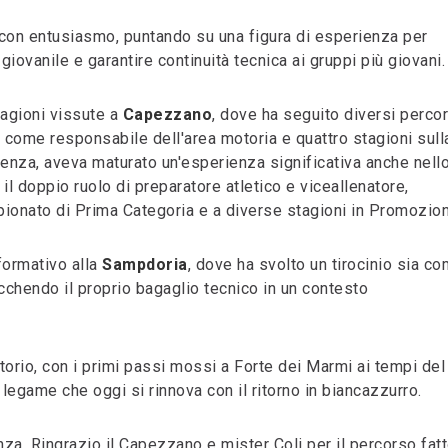
 con entusiasmo, puntando su una figura di esperienza per
giovanile e garantire continuità tecnica ai gruppi più giovani.
tagioni vissute a
Capezzano
, dove ha seguito diversi percor
re come responsabile dell'area motoria e quattro stagioni sull
enza, aveva maturato un'esperienza significativa anche nello
il doppio ruolo di preparatore atletico e viceallenatore,
ampionato di Prima Categoria e a diverse stagioni in Promozio
formativo alla
Sampdoria
, dove ha svolto un tirocinio sia c
icchendo il proprio bagaglio tecnico in un contesto
itorio, con i primi passi mossi a Forte dei Marmi ai tempi del
legame che oggi si rinnova con il ritorno in biancazzurro.
za. Ringrazio il Capezzano e mister Coli per il percorso fat