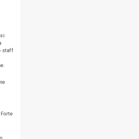
si:
a
 staff
ne.
ome
 Forte
to