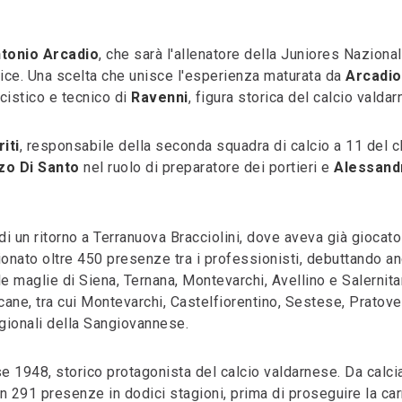
tonio Arcadio
, che sarà l'allenatore della Juniores Nazional
vice. Una scelta che unisce l'esperienza maturata da
Arcadio
lcistico e tecnico di
Ravenni
, figura storica del calcio valdar
iti
, responsabile della seconda squadra di calcio a 11 del c
zo Di Santo
nel ruolo di preparatore dei portieri e
Alessand
 di un ritorno a Terranuova Bracciolini, dove aveva già giocato
onato oltre 450 presenze tra i professionisti, debuttando an
 le maglie di Siena, Ternana, Montevarchi, Avellino e Salernita
cane, tra cui Montevarchi, Castelfiorentino, Sestese, Pratove
egionali della Sangiovannese.
se 1948, storico protagonista del calcio valdarnese. Da calci
 291 presenze in dodici stagioni, prima di proseguire la car