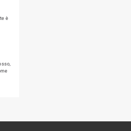
te è
osso,
come