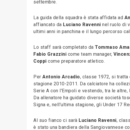
settembre.
La guida della squadra è stata affidata ad
An
affiancato da
Luciano Ravenni
nel ruolo di 
ultimi anni in panchina e il lungo percorso ca
Lo staff sarà completato da
Tommaso Amar
Fabio Grazzini
come team manager,
Vincen
Coppi
come preparatore atletico.
Per
Antonio Arcadio
, classe 1972, si tratta
stagione 2010-2011. Da calciatore ha collezi
Serie A con l'Empoli e vestendo, tra le altre,
Da allenatore ha guidato diverse società tos
Signa e, nell'ultima stagione, gli Under 17 R
Al suo fianco ci sarà
Luciano Ravenni
, clas
è stato una bandiera della Sangiovannese con