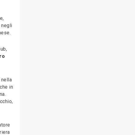
e,
negli
nese.
lub,
ro
 nella
che in
na.
cchio,
atore
riera