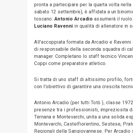
pronta a partecipare per la quarta volta nell
sabato 12 settembre), è affidata a un binomi
toscano:
Antonio Arcadio
assumerà il ruolo 
Luciano Ravenni
in qualità di allenatore in 
All'accoppiata formata da Arcadio e Ravenni s
di responsabile della seconda squadra di cal
manager. Completano lo staff tecnico Vincenz
Coppi come preparatore atletico.
Si tratta di uno staff di altissimo profilo, f
con l'obiettivo di garantire una crescita tec
Antonio Arcadio (per tutti Totò ), classe 1972
presenze tra i professionisti, impreziosita d
Ternana e Montevarchi, unita a una solida es
Montevarchi, Castelfiorentino, Sestese, Prat
Regionali della Sangiovannese. Per Arcadio si 