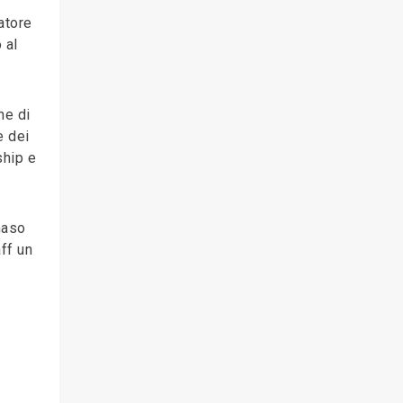
atore
 al
ne di
e dei
ship e
maso
ff un