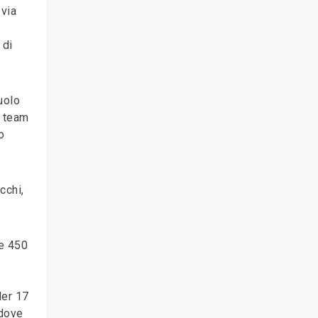
 via
 di
uolo
i team
o
cchi,
re 450
der 17
 dove