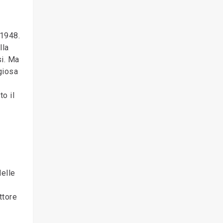
 1948.
lla
si. Ma
giosa
to il
delle
ttore