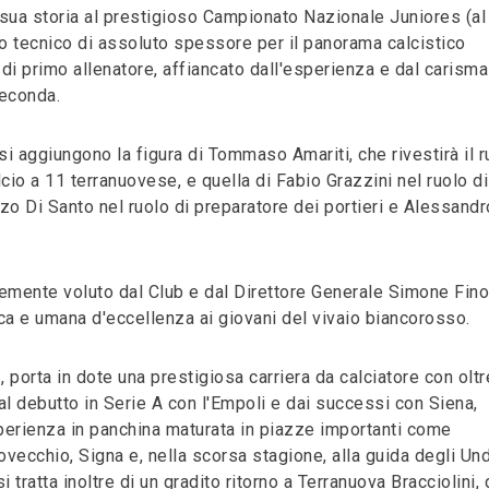
a sua storia al prestigioso Campionato Nazionale Juniores (al
o tecnico di assoluto spessore per il panorama calcistico
di primo allenatore, affiancato dall'esperienza e dal carisma
seconda.
i aggiungono la figura di Tommaso Amariti, che rivestirà il r
cio a 11 terranuovese, e quella di Fabio Grazzini nel ruolo d
o Di Santo nel ruolo di preparatore dei portieri e Alessandr
ortemente voluto dal Club e dal Direttore Generale Simone Fino
nica e umana d'eccellenza ai giovani del vivaio biancorosso.
, porta in dote una prestigiosa carriera da calciatore con olt
al debutto in Serie A con l'Empoli e dai successi con Siena,
perienza in panchina maturata in piazze importanti come
ovecchio, Signa e, nella scorsa stagione, alla guida degli Un
tratta inoltre di un gradito ritorno a Terranuova Bracciolini,