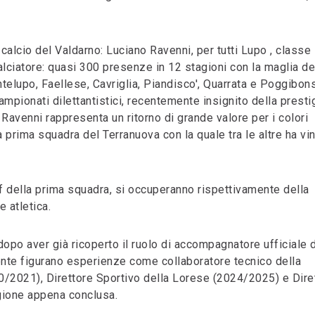
 calcio del Valdarno: Luciano Ravenni, per tutti Lupo , classe
alciatore: quasi 300 presenze in 12 stagioni con la maglia de
elupo, Faellese, Cavriglia, Piandisco', Quarrata e Poggibon
ampionati dilettantistici, recentemente insignito della presti
Ravenni rappresenta un ritorno di grande valore per i colori
prima squadra del Terranuova con la quale tra le altre ha vin
ff della prima squadra, si occuperanno rispettivamente della
 atletica.
dopo aver già ricoperto il ruolo di accompagnatore ufficiale 
ente figurano esperienze come collaboratore tecnico della
/2021), Direttore Sportivo della Lorese (2024/2025) e Dire
agione appena conclusa.