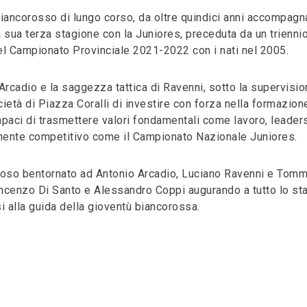
biancorosso di lungo corso, da oltre quindici anni accompagn
la sua terza stagione con la Juniores, preceduta da un triennio
a del Campionato Provinciale 2021-2022 con i nati nel 2005.
Arcadio e la saggezza tattica di Ravenni, sotto la supervisio
cietà di Piazza Coralli di investire con forza nella formazion
capaci di trasmettere valori fondamentali come lavoro, leader
tamente competitivo come il Campionato Nazionale Juniores.
loroso bentornato ad Antonio Arcadio, Luciano Ravenni e Tom
Vincenzo Di Santo e Alessandro Coppi augurando a tutto lo sta
 alla guida della gioventù biancorossa.