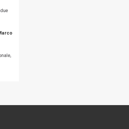
 due
Marco
onale,