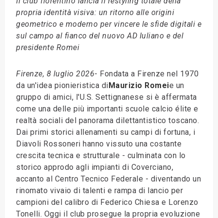
Il club fiorentino lancia il restyling totale della
propria identità visiva: un ritorno alle origini
geometrico e moderno per vincere le sfide digitali e
sul campo al fianco del nuovo AD Iuliano e del
presidente Romei
Firenze, 8 luglio 2026
- Fondata a Firenze nel 1970
da un'idea pionieristica di
Maurizio Romei
e un
gruppo di amici, l'U.S. Settignanese si è affermata
come una delle più importanti scuole calcio élite e
realtà sociali del panorama dilettantistico toscano.
Dai primi storici allenamenti su campi di fortuna, i
Diavoli Rossoneri hanno vissuto una costante
crescita tecnica e strutturale - culminata con lo
storico approdo agli impianti di Coverciano,
accanto al Centro Tecnico Federale - diventando un
rinomato vivaio di talenti e rampa di lancio per
campioni del calibro di Federico Chiesa e Lorenzo
Tonelli. Oggi il club prosegue la propria evoluzione