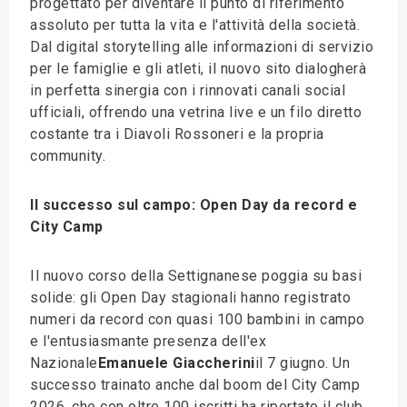
progettato per diventare il punto di riferimento
assoluto per tutta la vita e l'attività della società.
Dal digital storytelling alle informazioni di servizio
per le famiglie e gli atleti, il nuovo sito dialogherà
in perfetta sinergia con i rinnovati canali social
ufficiali, offrendo una vetrina live e un filo diretto
costante tra i Diavoli Rossoneri e la propria
community.
Il successo sul campo: Open Day da record e
City Camp
Il nuovo corso della Settignanese poggia su basi
solide: gli Open Day stagionali hanno registrato
numeri da record con quasi 100 bambini in campo
e l'entusiasmante presenza dell'ex
Nazionale
Emanuele Giaccherini
il 7 giugno. Un
successo trainato anche dal boom del City Camp
2026, che con oltre 100 iscritti ha riportato il club