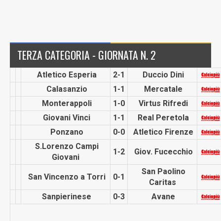
TERZA CATEGORIA - GIORNATA N. 2
Atletico Esperia
2-1
Duccio Dini
Calasanzio
1-1
Mercatale
Monterap­poli
1-0
Virtus Rifredi
Giovani Vinci
1-1
Real Peretola
Ponzano
0-0
Atletico Firenze
S.Lorenzo Campi
1-2
Giov. Fucecchio
Giovani
San Paolino
San Vincenzo a Torri
0-1
Caritas
Sanpieri­nese
0-3
Avane