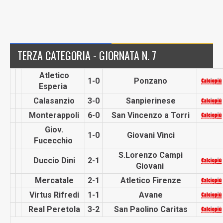
TERZA CATEGORIA - GIORNATA N. 7
Atletico
1-0
Ponzano
Esperia
Calasanzio
3-0
Sanpieri­nese
Monterap­poli
6-0
San Vincenzo a Torri
Giov.
1-0
Giovani Vinci
Fucecchio
S.Lorenzo Campi
Duccio Dini
2-1
Giovani
Mercatale
2-1
Atletico Firenze
Virtus Rifredi
1-1
Avane
Real Peretola
3-2
San Paolino Caritas