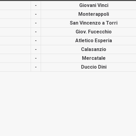
-
Giovani Vinci
-
Monterap­poli
-
San Vincenzo a Torri
-
Giov. Fucecchio
-
Atletico Esperia
-
Calasanzio
-
Mercatale
-
Duccio Dini