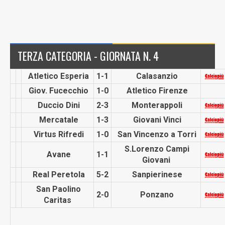
TERZA CATEGORIA - GIORNATA N. 4
Atletico Esperia
1-1
Calasanzio
Giov. Fucecchio
1-0
Atletico Firenze
Duccio Dini
2-3
Monterap­poli
Mercatale
1-3
Giovani Vinci
Virtus Rifredi
1-0
San Vincenzo a Torri
S.Lorenzo Campi
Avane
1-1
Giovani
Real Peretola
5-2
Sanpieri­nese
San Paolino
2-0
Ponzano
Caritas