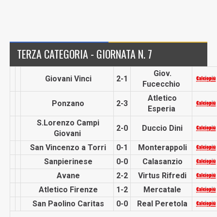
TERZA CATEGORIA - GIORNATA N. 7
Giov.
Giovani Vinci
2-1
Fucecchio
Atletico
Ponzano
2-3
Esperia
S.Lorenzo Campi
2-0
Duccio Dini
Giovani
San Vincenzo a Torri
0-1
Monterap­poli
Sanpieri­nese
0-0
Calasanzio
Avane
2-2
Virtus Rifredi
Atletico Firenze
1-2
Mercatale
San Paolino Caritas
0-0
Real Peretola