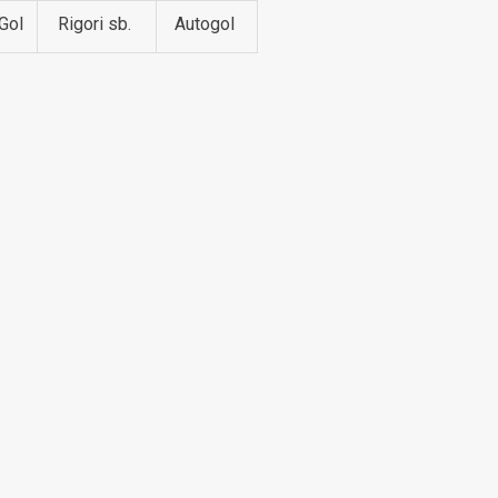
Gol
Rigori sb.
Autogol