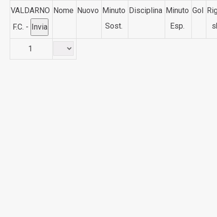
VALDARNO
Nome
Nuovo
Minuto
Disciplina
Minuto
Gol
Rig
Sost.
Esp.
s
F.C. -
1