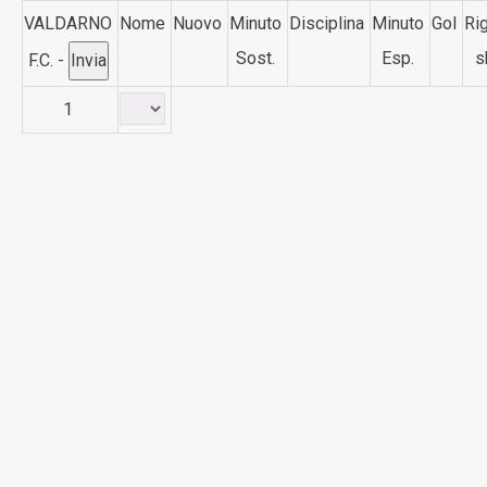
VALDARNO
Nome
Nuovo
Minuto
Disciplina
Minuto
Gol
Rig
Sost.
Esp.
s
F.C. -
1