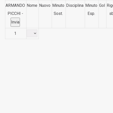
ARMANDO
Nome
Nuovo
Minuto
Disciplina
Minuto
Gol
Rig
PICCHI -
Sost.
Esp.
sb
1