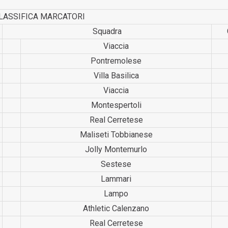
LASSIFICA MARCATORI
Squadra
Viaccia
Pontrem­olese
Villa Basilica
Viaccia
Montesp­ertoli
Real Cerretese
Maliseti Tobbianese
Jolly Montemurlo
Sestese
Lammari
Lampo
Athletic Calenzano
Real Cerretese