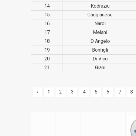
14
Kodraziu
15
Caggianese
16
Nardi
17
Melani
18
D Angelo
19
Bonfigli
20
Di Vico
21
Giani
1
2
3
4
5
6
7
8