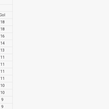
Gol
18
18
16
14
13
11
11
11
11
10
10
9
9