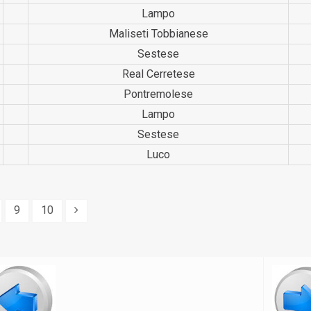
Lampo
Maliseti Tobbianese
Sestese
Real Cerretese
Pontrem­olese
Lampo
Sestese
Luco
9
10