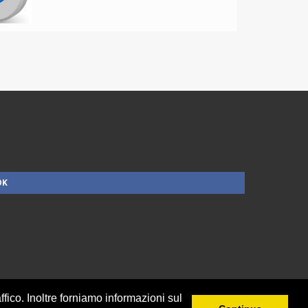
OK
ffico. Inoltre forniamo informazioni sul
t