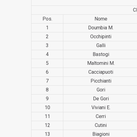
C
Pos.
Nome
1
Doumbia M.
2
Occhipinti
3
Galli
4
Bastogi
5
Maltomini M.
6
Cacciapu­oti
7
Picchianti
8
Gori
9
De Gori
10
Viviani E.
11
Cerri
12
Cutini
13
Biagioni