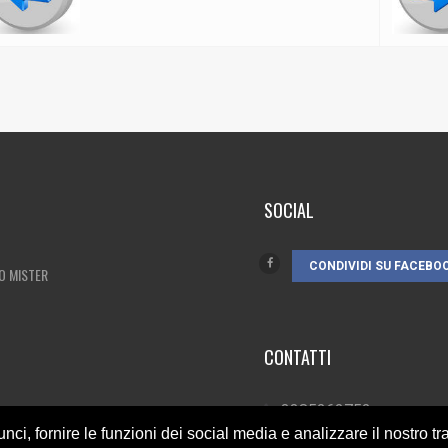
SOCIAL
CONDIVIDI SU FACEBO
O MISTER
CONTATTI
3385262752
nci, fornire le funzioni dei social media e analizzare il nostro tra
info@campionando.i