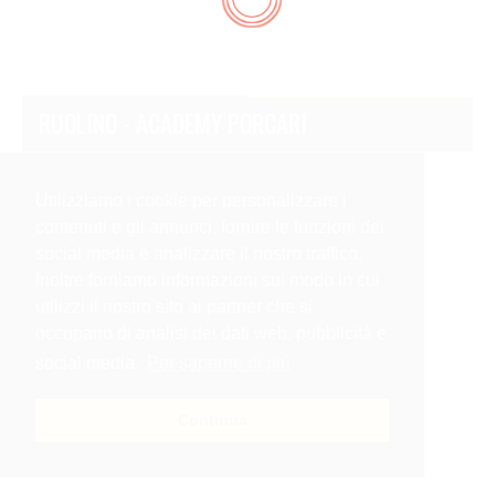
RUOLINO - ACADEMY PORCARI
Utilizziamo i cookie per personalizzare i
contenuti e gli annunci, fornire le funzioni dei
social media e analizzare il nostro traffico.
Inoltre forniamo informazioni sul modo in cui
utilizzi il nostro sito ai partner che si
occupano di analisi dei dati web, pubblicità e
social media.
Per saperne di più
Continua