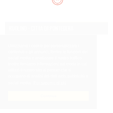
RUOLINO - CITTA DI PONTEDERA
Utilizziamo i cookie per personalizzare i
contenuti e gli annunci, fornire le funzioni dei
social media e analizzare il nostro traffico.
Inoltre forniamo informazioni sul modo in cui
utilizzi il nostro sito ai partner che si
occupano di analisi dei dati web, pubblicità e
social media.
Per saperne di più
Continua