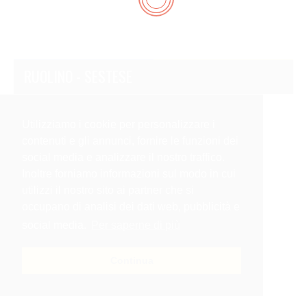
RUOLINO - SESTESE
Utilizziamo i cookie per personalizzare i
contenuti e gli annunci, fornire le funzioni dei
social media e analizzare il nostro traffico.
Inoltre forniamo informazioni sul modo in cui
utilizzi il nostro sito ai partner che si
occupano di analisi dei dati web, pubblicità e
social media.
Per saperne di più
Continua