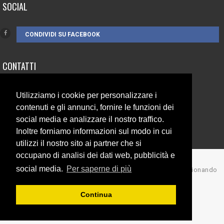
SOCIAL
CONDIVIDI SU FACEBOOK
CONTATTI
3385262752
Utilizziamo i cookie per personalizzare i
info@campionando.it
contenuti e gli annunci, fornire le funzioni dei
social media e analizzare il nostro traffico.
Inoltre forniamo informazioni sul modo in cui
utilizzi il nostro sito ai partner che si
occupano di analisi dei dati web, pubblicità e
social media.
Per saperne di più
© Copyright 2017 Campionando
Back to top
Continua