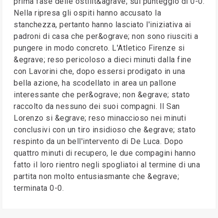
prima fase delle ostilit&agrave; sul punteggio di 0-0.
Nella ripresa gli ospiti hanno accusato la
stanchezza, pertanto hanno lasciato l'iniziativa ai
padroni di casa che per&ograve; non sono riusciti a
pungere in modo concreto. L'Atletico Firenze si
&egrave; reso pericoloso a dieci minuti dalla fine
con Lavorini che, dopo essersi prodigato in una
bella azione, ha scodellato in area un pallone
interessante che per&ograve; non &egrave; stato
raccolto da nessuno dei suoi compagni. Il San
Lorenzo si &egrave; reso minaccioso nei minuti
conclusivi con un tiro insidioso che &egrave; stato
respinto da un bell'intervento di De Luca. Dopo
quattro minuti di recupero, le due compagini hanno
fatto il loro rientro negli spogliatoi al termine di una
partita non molto entusiasmante che &egrave;
terminata 0-0.