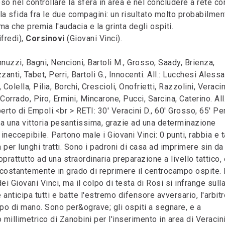
o nel controllare la sfera in area e nel concludere a rete co
 la sfida fra le due compagini: un risultato molto probabilmen
a che premia l'audacia e la grinta degli ospiti.
ifredi),
Corsinovi
(Giovani Vinci).
uzzi, Bagni, Nencioni, Bartoli M., Grosso, Saady, Brienza,
zanti, Tabet, Perri, Bartoli G., Innocenti. All.: Lucchesi Aless
lella, Pilia, Borchi, Crescioli, Onofrietti, Razzolini, Veracini
 Corrado, Piro, Ermini, Mincarone, Pucci, Sarcina, Caterino. All.
o di Empoli.<br > RETI: 30' Veracini D., 60' Grosso, 65' Per
asa una vittoria pesantissima, grazie ad una determinazione
neccepibile. Partono male i Giovani Vinci: 0 punti, rabbia e t
per lunghi tratti. Sono i padroni di casa ad imprimere sin da
soprattutto ad una straordinaria preparazione a livello tattico,
 costantemente in grado di reprimere il centrocampo ospite. 
i Giovani Vinci, ma il colpo di testa di Rosi si infrange sull
 anticipa tutti e batte l'estremo difensore avversario, l'arbitr
lpo di mano. Sono per&ograve; gli ospiti a segnare, e a
millimetrico di Zanobini per l'inserimento in area di Veracini