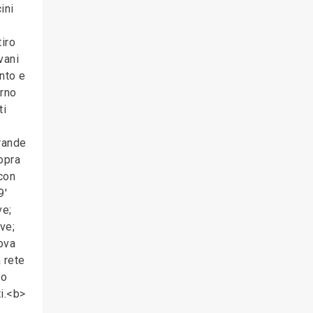
ini
tiro
vani
ento e
erno
ti
rande
opra
con
9'
ve;
ve;
rova
 rete
to
i.<b>