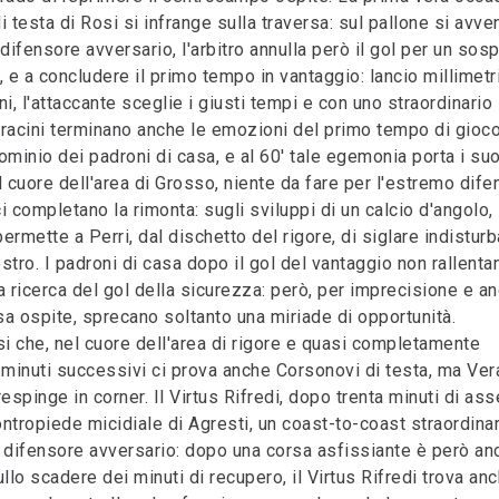
di testa di Rosi si infrange sulla traversa: sul pallone si avve
 difensore avversario, l'arbitro annulla però il gol per un sos
 e a concludere il primo tempo in vantaggio: lancio millimetr
ni, l'attaccante sceglie i giusti tempi e con uno straordinario
Veracini terminano anche le emozioni del primo tempo di gioco
minio dei padroni di casa, e al 60' tale egemonia porta i suo
dal cuore dell'area di Grosso, niente da fare per l'estremo dif
i completano la rimonta: sugli sviluppi di un calcio d'angolo, 
ermette a Perri, dal dischetto del rigore, di siglare indisturba
estro. I padroni di casa dopo il gol del vantaggio non rallenta
a ricerca del gol della sicurezza: però, per imprecisione e a
a ospite, sprecano soltanto una miriade di opportunità.
si che, nel cuore dell'area di rigore e quasi completamente
i minuti successivi ci prova anche Corsonovi di testa, ma Ver
respinge in corner. Il Virtus Rifredi, dopo trenta minuti di ass
Contropiede micidiale di Agresti, un coast-to-coast straordinar
mo difensore avversario: dopo una corsa asfissiante è però an
lo scadere dei minuti di recupero, il Virtus Rifredi trova anc