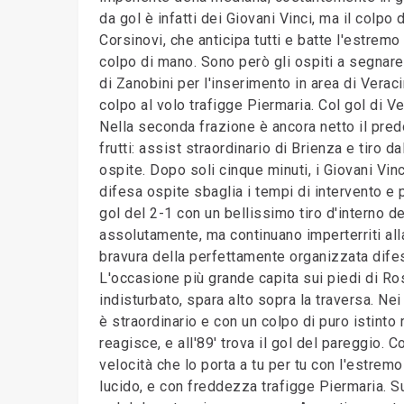
da gol è infatti dei Giovani Vinci, ma il colpo 
Corsinovi, che anticipa tutti e batte l'estremo
colpo di mano. Sono però gli ospiti a segnare,
di Zanobini per l'inserimento in area di Veraci
colpo al volo trafigge Piermaria. Col gol di 
Nella seconda frazione è ancora netto il predo
frutti: assist straordinario di Brienza e tiro 
ospite. Dopo soli cinque minuti, i Giovani Vinc
difesa ospite sbaglia i tempi di intervento e p
gol del 2-1 con un bellissimo tiro d'interno d
assolutamente, ma continuano imperterriti all
bravura della perfettamente organizzata difes
L'occasione più grande capita sui piedi di Ro
indisturbato, spara alto sopra la traversa. Ne
è straordinario e con un colpo di puro istinto 
reagisce, e all'89' trova il gol del pareggio. 
velocità che lo porta a tu per tu con l'estre
lucido, e con freddezza trafigge Piermaria. Sul