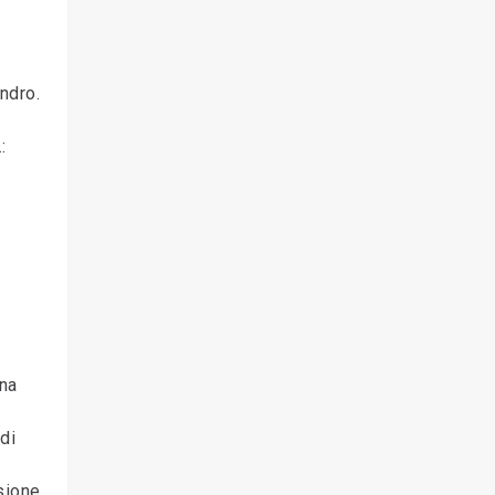
andro.
:
una
di
sione