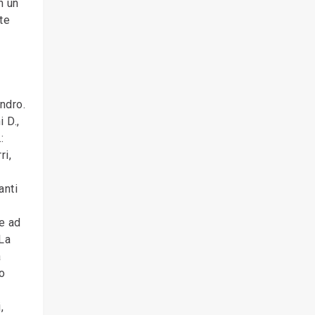
n un
te
andro.
 D.,
:
ri,
anti
 e ad
La
a
o
,