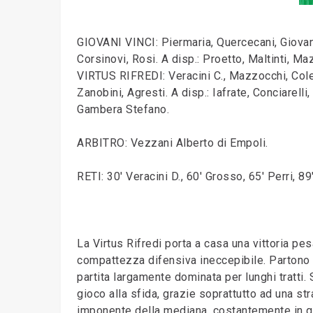
GIOVANI VINCI: Piermaria, Quercecani, Giovann
Corsinovi, Rosi. A disp.: Proetto, Maltinti, Maz
VIRTUS RIFREDI: Veracini C., Mazzocchi, Colella
Zanobini, Agresti. A disp.: Iafrate, Conciarelli,
Gambera Stefano.
ARBITRO: Vezzani Alberto di Empoli.
RETI: 30' Veracini D., 60' Grosso, 65' Perri, 89
La Virtus Rifredi porta a casa una vittoria p
compattezza difensiva ineccepibile. Partono ma
partita largamente dominata per lunghi tratti. 
gioco alla sfida, grazie soprattutto ad una stra
imponente della mediana, costantemente in g