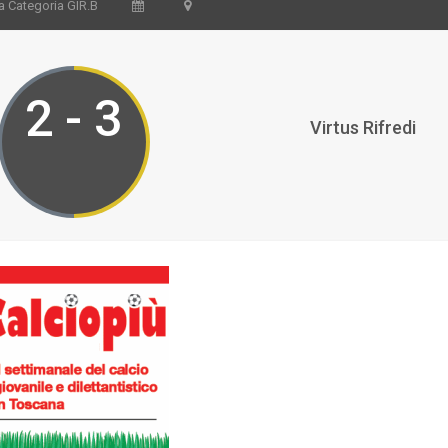
a Categoria GIR.B
2 - 3
Virtus Rifredi