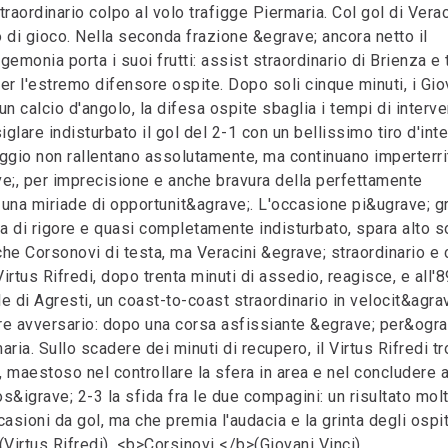
traordinario colpo al volo trafigge Piermaria. Col gol di Verac
di gioco. Nella seconda frazione &egrave; ancora netto il
gemonia porta i suoi frutti: assist straordinario di Brienza e 
per l'estremo difensore ospite. Dopo soli cinque minuti, i Gio
un calcio d'angolo, la difesa ospite sbaglia i tempi di interv
iglare indisturbato il gol del 2-1 con un bellissimo tiro d'int
taggio non rallentano assolutamente, ma continuano imperterri
ave;, per imprecisione e anche bravura della perfettamente
 una miriade di opportunit&agrave;. L'occasione pi&ugrave; g
rea di rigore e quasi completamente indisturbato, spara alto s
che Corsonovi di testa, ma Veracini &egrave; straordinario e 
Virtus Rifredi, dopo trenta minuti di assedio, reagisce, e all'8
le di Agresti, un coast-to-coast straordinario in velocit&agra
ore avversario: dopo una corsa asfissiante &egrave; per&ogra
ria. Sullo scadere dei minuti di recupero, il Virtus Rifredi t
, maestoso nel controllare la sfera in area e nel concludere a
os&igrave; 2-3 la sfida fra le due compagini: un risultato mol
sioni da gol, ma che premia l'audacia e la grinta degli ospit
(Virtus Rifredi), <b>Corsinovi </b>(Giovani Vinci).