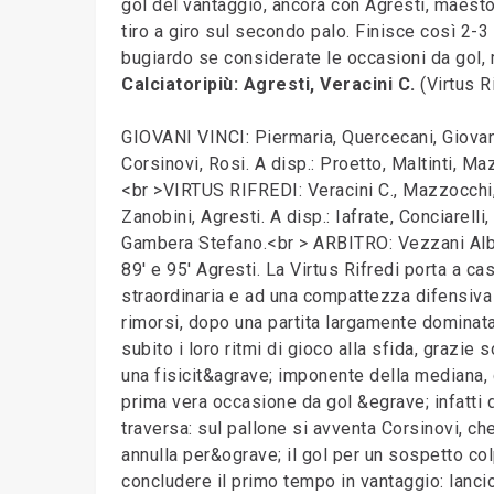
gol del vantaggio, ancora con Agresti, maestos
tiro a giro sul secondo palo. Finisce così 2-3
bugiardo se considerate le occasioni da gol, m
Calciatoripiù: Agresti, Veracini C.
(Virtus R
GIOVANI VINCI: Piermaria, Quercecani, Giovann
Corsinovi, Rosi. A disp.: Proetto, Maltinti, Maz
<br >VIRTUS RIFREDI: Veracini C., Mazzocchi, Co
Zanobini, Agresti. A disp.: Iafrate, Conciarelli,
Gambera Stefano.<br > ARBITRO: Vezzani Albert
89' e 95' Agresti. La Virtus Rifredi porta a c
straordinaria e ad una compattezza difensiva i
rimorsi, dopo una partita largamente dominata 
subito i loro ritmi di gioco alla sfida, grazie 
una fisicit&agrave; imponente della mediana,
prima vera occasione da gol &egrave; infatti de
traversa: sul pallone si avventa Corsinovi, che
annulla per&ograve; il gol per un sospetto co
concludere il primo tempo in vantaggio: lancio 