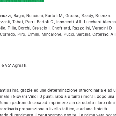
uzzi, Bagni, Nencioni, Bartoli M., Grosso, Saady, Brienza,
zanti, Tabet, Perri, Bartoli G., Innocenti. All.: Lucchesi Aless
, Pilia, Borchi, Crescioli, Onofrietti, Razzolini, Veracini D.,
 Corrado, Piro, Ermini, Mincarone, Pucci, Sarcina, Caterino. All.
' e 95' Agresti.
esantissima, grazie ad una determinazione straordinaria e ad 
le i Giovani Vinci: 0 punti, rabbia e tanti rimorsi, dopo una
Sono i padroni di casa ad imprimere sin da subito i loro ritmi 
ordinaria preparazione a livello tattico, e ad una fisicità
rado di reprimere il centrocampo ospite. La prima vera occa