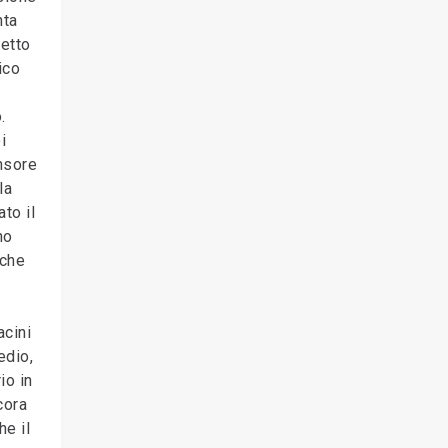
nta
petto
ico
.
i
ensore
la
to il
no
nche
acini
edio,
io in
cora
he il