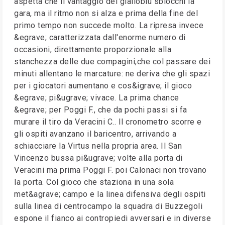
aspetta che il vantaggio dei gialloblu sblocchi la
gara, ma il ritmo non si alza e prima della fine del
primo tempo non succede molto. La ripresa invece
&egrave; caratterizzata dall'enorme numero di
occasioni, direttamente proporzionale alla
stanchezza delle due compagini,che col passare dei
minuti allentano le marcature: ne deriva che gli spazi
per i giocatori aumentano e cos&igrave; il gioco
&egrave; pi&ugrave; vivace. La prima chance
&egrave; per Poggi F., che da pochi passi si fa
murare il tiro da Veracini C.. Il cronometro scorre e
gli ospiti avanzano il baricentro, arrivando a
schiacciare la Virtus nella propria area. Il San
Vincenzo bussa pi&ugrave; volte alla porta di
Veracini ma prima Poggi F. poi Calonaci non trovano
la porta. Col gioco che staziona in una sola
met&agrave; campo e la linea difensiva degli ospiti
sulla linea di centrocampo la squadra di Buzzegoli
espone il fianco ai contropiedi avversari e in diverse