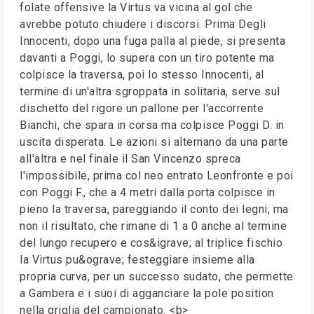
folate offensive la Virtus va vicina al gol che
avrebbe potuto chiudere i discorsi. Prima Degli
Innocenti, dopo una fuga palla al piede, si presenta
davanti a Poggi, lo supera con un tiro potente ma
colpisce la traversa, poi lo stesso Innocenti, al
termine di un'altra sgroppata in solitaria, serve sul
dischetto del rigore un pallone per l'accorrente
Bianchi, che spara in corsa ma colpisce Poggi D. in
uscita disperata. Le azioni si alternano da una parte
all'altra e nel finale il San Vincenzo spreca
l'impossibile, prima col neo entrato Leonfronte e poi
con Poggi F., che a 4 metri dalla porta colpisce in
pieno la traversa, pareggiando il conto dei legni, ma
non il risultato, che rimane di 1 a 0 anche al termine
del lungo recupero e cos&igrave; al triplice fischio
la Virtus pu&ograve; festeggiare insieme alla
propria curva, per un successo sudato, che permette
a Gambera e i suoi di agganciare la pole position
nella griglia del campionato. <b>