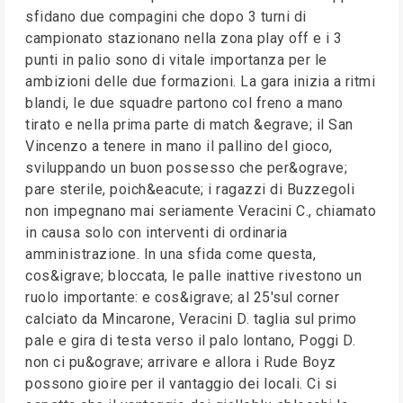
sfidano due compagini che dopo 3 turni di
campionato stazionano nella zona play off e i 3
punti in palio sono di vitale importanza per le
ambizioni delle due formazioni. La gara inizia a ritmi
blandi, le due squadre partono col freno a mano
tirato e nella prima parte di match &egrave; il San
Vincenzo a tenere in mano il pallino del gioco,
sviluppando un buon possesso che per&ograve;
pare sterile, poich&eacute; i ragazzi di Buzzegoli
non impegnano mai seriamente Veracini C., chiamato
in causa solo con interventi di ordinaria
amministrazione. In una sfida come questa,
cos&igrave; bloccata, le palle inattive rivestono un
ruolo importante: e cos&igrave; al 25'sul corner
calciato da Mincarone, Veracini D. taglia sul primo
pale e gira di testa verso il palo lontano, Poggi D.
non ci pu&ograve; arrivare e allora i Rude Boyz
possono gioire per il vantaggio dei locali. Ci si