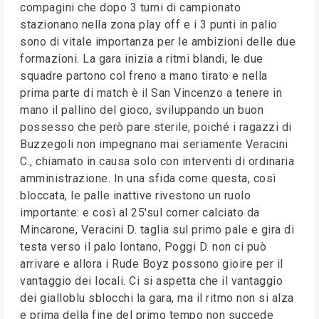
compagini che dopo 3 turni di campionato
stazionano nella zona play off e i 3 punti in palio
sono di vitale importanza per le ambizioni delle due
formazioni. La gara inizia a ritmi blandi, le due
squadre partono col freno a mano tirato e nella
prima parte di match è il San Vincenzo a tenere in
mano il pallino del gioco, sviluppando un buon
possesso che però pare sterile, poiché i ragazzi di
Buzzegoli non impegnano mai seriamente Veracini
C., chiamato in causa solo con interventi di ordinaria
amministrazione. In una sfida come questa, così
bloccata, le palle inattive rivestono un ruolo
importante: e così al 25'sul corner calciato da
Mincarone, Veracini D. taglia sul primo pale e gira di
testa verso il palo lontano, Poggi D. non ci può
arrivare e allora i Rude Boyz possono gioire per il
vantaggio dei locali. Ci si aspetta che il vantaggio
dei gialloblu sblocchi la gara, ma il ritmo non si alza
e prima della fine del primo tempo non succede