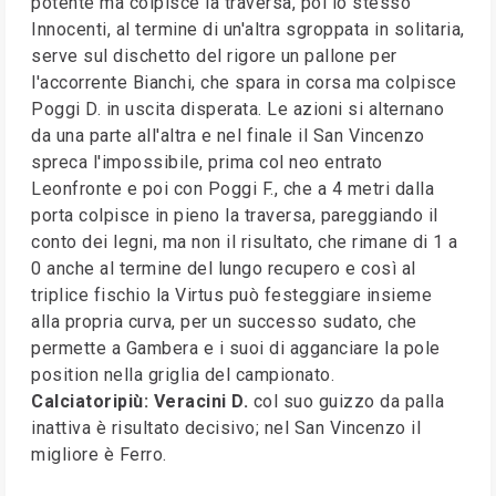
potente ma colpisce la traversa, poi lo stesso
Innocenti, al termine di un'altra sgroppata in solitaria,
serve sul dischetto del rigore un pallone per
l'accorrente Bianchi, che spara in corsa ma colpisce
Poggi D. in uscita disperata. Le azioni si alternano
da una parte all'altra e nel finale il San Vincenzo
spreca l'impossibile, prima col neo entrato
Leonfronte e poi con Poggi F., che a 4 metri dalla
porta colpisce in pieno la traversa, pareggiando il
conto dei legni, ma non il risultato, che rimane di 1 a
0 anche al termine del lungo recupero e così al
triplice fischio la Virtus può festeggiare insieme
alla propria curva, per un successo sudato, che
permette a Gambera e i suoi di agganciare la pole
position nella griglia del campionato.
Calciatoripiù: Veracini D.
col suo guizzo da palla
inattiva è risultato decisivo; nel San Vincenzo il
migliore è Ferro.