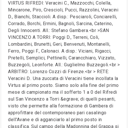
VIRTUS RIFREDI: Veracini C., Mazzocchi, Colella,
Mincarone, Piro, Crescioli, Pucci, Razzolini, Veracini
D., Bianchi, Staccioli. A disp.: Pesciaroli, Conciarelli,
Corrado, Borchi, Ermini, Bagnoli, Sarcina, Caterino,
Degli Innocenti. All.: Stefano Gambera.<br >SAN
VINCENZO A TORRI: Poggi D., Terreni, Coli,
Lombardini, Brunetti, Geri, Benvenuti, Montanelli,
Ferro, Poggi F., Calonaci. A disp.: Viciani, Rigacci,
Pretelli, Semplici, Pettinelli, Carancchiaro, Vizzato,
Buzzegoli, Leonforte. All.: Guglielmo Buzzegoli.<br >
ARBITRO: Lorenzo Cozzi di Firenze.<br > RETE:
Veracini D.. Una zuccata di Veracini tiene incollata la
Virtus al primo posto. Siamo solo alla fine del primo
mese di campionato ma il sofferto 1 a 0 del Rifredi
sul San Vincenzo a Torri &egrave; di quelli pesanti,
visto che permette alla formazione di Gambera di
approfittare del contemporaneo pari casalingo
dell'Avane e di agganciarlo al primo posto in
classifica. Sul campo della Madonnina del Grappa si