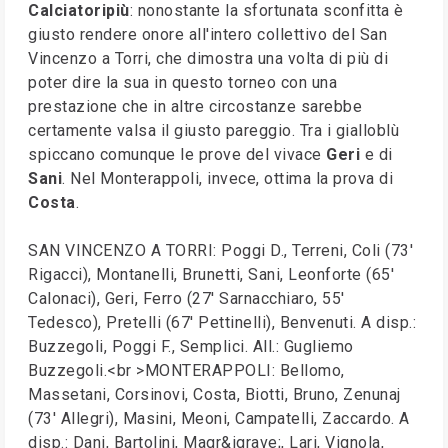
Calciatoripiù
: nonostante la sfortunata sconfitta è
giusto rendere onore all'intero collettivo del San
Vincenzo a Torri, che dimostra una volta di più di
poter dire la sua in questo torneo con una
prestazione che in altre circostanze sarebbe
certamente valsa il giusto pareggio. Tra i gialloblù
spiccano comunque le prove del vivace
Geri
e di
Sani
. Nel Monterappoli, invece, ottima la prova di
Costa
.
SAN VINCENZO A TORRI: Poggi D., Terreni, Coli (73'
Rigacci), Montanelli, Brunetti, Sani, Leonforte (65'
Calonaci), Geri, Ferro (27' Sarnacchiaro, 55'
Tedesco), Pretelli (67' Pettinelli), Benvenuti. A disp.:
Buzzegoli, Poggi F., Semplici. All.: Gugliemo
Buzzegoli.<br >MONTERAPPOLI: Bellomo,
Massetani, Corsinovi, Costa, Biotti, Bruno, Zenunaj
(73' Allegri), Masini, Meoni, Campatelli, Zaccardo. A
disp.: Dani, Bartolini, Magr&igrave;, Lari, Vignola,