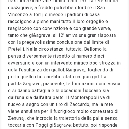
trasformazione vale l'immediato 1-0. La rete subita
cos&igrave; a freddo potrebbe stordire il San
Vincenzo a Torri, e invece i padroni di casa
raccolgono a piene mani tutto il loro orgoglio e
reagiscono con convinzione e con grande verve,
tanto che gi&agrave; al 12' arriva una gran risposta
con la pregevolissima conclusione dal limite di
Pretelli. Nella circostanza, tuttavia, Bellomo la
pensa diversamente rispetto al numero dieci
avversario e con un intervento miracoloso strozza in
gola l'esultanza dei giallobl&ugrave;, togliendo di
porta quello che sarebbe stato un gran gol. La
partita &egrave; piacevole, le formazioni sono vivaci
e si danno battaglia e le occasioni fioccano sia
dall'una sia dall'altra parte. Il Monterappoli va di
nuovo a segno con un tiro di Zaccardo, ma la rete
viene annullata per il fuorigioco molto contestato di
Zenunaj, che incrocia la traiettoria della palla senza
toccarla con Poggi gi&agrave; battuto, poi risponde