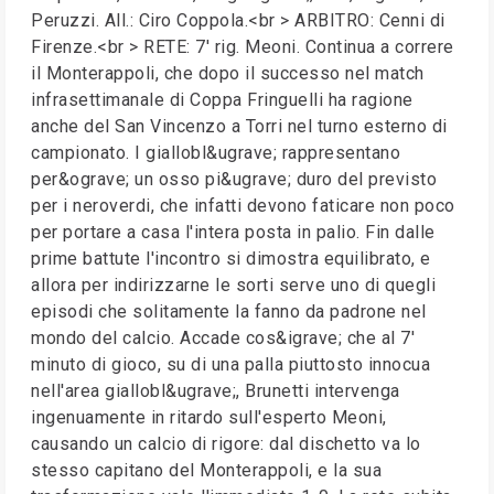
Peruzzi. All.: Ciro Coppola.<br > ARBITRO: Cenni di
Firenze.<br > RETE: 7' rig. Meoni. Continua a correre
il Monterappoli, che dopo il successo nel match
infrasettimanale di Coppa Fringuelli ha ragione
anche del San Vincenzo a Torri nel turno esterno di
campionato. I giallobl&ugrave; rappresentano
per&ograve; un osso pi&ugrave; duro del previsto
per i neroverdi, che infatti devono faticare non poco
per portare a casa l'intera posta in palio. Fin dalle
prime battute l'incontro si dimostra equilibrato, e
allora per indirizzarne le sorti serve uno di quegli
episodi che solitamente la fanno da padrone nel
mondo del calcio. Accade cos&igrave; che al 7'
minuto di gioco, su di una palla piuttosto innocua
nell'area giallobl&ugrave;, Brunetti intervenga
ingenuamente in ritardo sull'esperto Meoni,
causando un calcio di rigore: dal dischetto va lo
stesso capitano del Monterappoli, e la sua