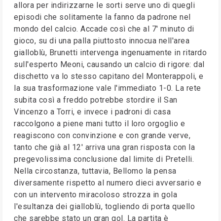
allora per indirizzarne le sorti serve uno di quegli
episodi che solitamente la fanno da padrone nel
mondo del calcio. Accade così che al 7' minuto di
gioco, su di una palla piuttosto innocua nell'area
gialloblù, Brunetti intervenga ingenuamente in ritardo
sull'esperto Meoni, causando un calcio di rigore: dal
dischetto va lo stesso capitano del Monterappoli, e
la sua trasformazione vale l'immediato 1-0. La rete
subita così a freddo potrebbe stordire il San
Vincenzo a Torri, e invece i padroni di casa
raccolgono a piene mani tutto il loro orgoglio e
reagiscono con convinzione e con grande verve,
tanto che già al 12' arriva una gran risposta con la
pregevolissima conclusione dal limite di Pretelli.
Nella circostanza, tuttavia, Bellomo la pensa
diversamente rispetto al numero dieci avversario e
con un intervento miracoloso strozza in gola
l'esultanza dei gialloblù, togliendo di porta quello
che sarebbe stato un gran gol. La partita è