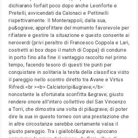
dichiarano forfait poco dopo anche Leonforte e
Pretelli, avvicendati da Calonaci e Pettinelli
rispettivamente. Il Monterappoli, dalla sua,
pu&ograve; approfittare del momento favorevole per
rifiatare e gestire la situazione e questo consente ai
neroverdi (privi peraltro di Francesco Coppola e Lari,
costretti ai box dopo il match di Coppa) di condurre
in porto fino alla fine il vantaggio raccolto nel primo
tempo, facendo tesoro di questi tre punti per
conquistare in solitaria la testa della classifica visto
il pareggio nello scontro diretto tra Avane e Virtus
Rifredi.<br ><b> Calciatoripi&ugrave;</b>:
nonostante la sfortunata sconfitta &egrave; giusto
rendere onore all'intero collettivo del San Vincenzo
a Torri, che dimostra una volta di pi&ugrave; di poter
dire la sua in questo torneo con una prestazione che
in altre circostanze sarebbe certamente valsa il
giusto pareggio. Tra i giallobl&ugrave; spiccano