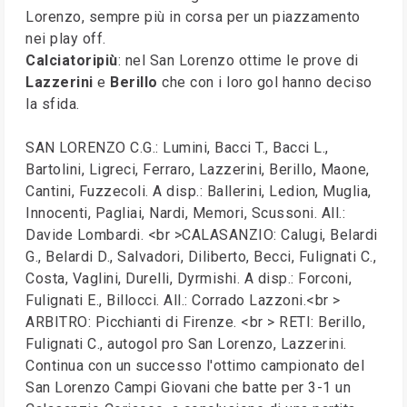
Lorenzo, sempre più in corsa per un piazzamento
nei play off.
Calciatoripiù
: nel San Lorenzo ottime le prove di
Lazzerini
e
Berillo
che con i loro gol hanno deciso
la sfida.
SAN LORENZO C.G.: Lumini, Bacci T., Bacci L.,
Bartolini, Ligreci, Ferraro, Lazzerini, Berillo, Maone,
Cantini, Fuzzecoli. A disp.: Ballerini, Ledion, Muglia,
Innocenti, Pagliai, Nardi, Memori, Scussoni. All.:
Davide Lombardi. <br >CALASANZIO: Calugi, Belardi
G., Belardi D., Salvadori, Diliberto, Becci, Fulignati C.,
Costa, Vaglini, Durelli, Dyrmishi. A disp.: Forconi,
Fulignati E., Billocci. All.: Corrado Lazzoni.<br >
ARBITRO: Picchianti di Firenze. <br > RETI: Berillo,
Fulignati C., autogol pro San Lorenzo, Lazzerini.
Continua con un successo l'ottimo campionato del
San Lorenzo Campi Giovani che batte per 3-1 un