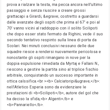
prova a rialzare la testa, ma pecca ancora nell'ultimo
passaggio e senza riuscire a creare grossi
grattacapi a Girardi, &egrave; costretto a guardarsi
dalle avanzate degli ospiti che prima al 67' e poi al
70' vanno vicini al raddoppio con il solito Scilipoti
che dopo esser stato fermato da Righini, vede il suo
secondo tentativo respinto sulla linea di porta da
Scolari. Nei minuti conclusivi nessuno delle due
squadre riesce a rendersi nuovamente pericolosa e
nonostante gli ospiti rimangano in nove per la
doppia espulsione rimediata da Myrtaj e Fallani N.,
riescono a gestire la partita sino al triplice fischio
arbitrale, conquistando un successo importante in
ottica calssifica.<br ><b> Calciatoripi&ugrave;</b>:
nell'Atletico Esperia sono da evidenziare le
prestazioni di <b>Scilipoti</b>, autore del gol che
ha deciso la sfida,<b> Algenti</b> e
<b>Pannariello</b>.