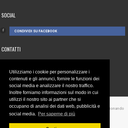
SOCIAL
CONDIVIDI SU FACEBOOK
CONTATTI
3385262752
Utilizziamo i cookie per personalizzare i
info@campionando.it
contenuti e gli annunci, fornire le funzioni dei
social media e analizzare il nostro traffico.
Inoltre forniamo informazioni sul modo in cui
utilizzi il nostro sito ai partner che si
occupano di analisi dei dati web, pubblicità e
© Copyright 2017 Campionando
social media.
Per saperne di più
Back to top