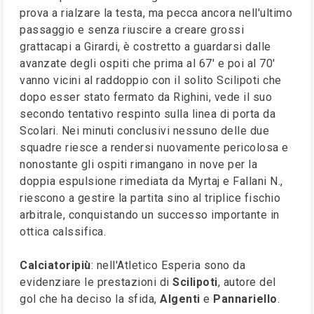
prova a rialzare la testa, ma pecca ancora nell'ultimo
passaggio e senza riuscire a creare grossi
grattacapi a Girardi, è costretto a guardarsi dalle
avanzate degli ospiti che prima al 67' e poi al 70'
vanno vicini al raddoppio con il solito Scilipoti che
dopo esser stato fermato da Righini, vede il suo
secondo tentativo respinto sulla linea di porta da
Scolari. Nei minuti conclusivi nessuno delle due
squadre riesce a rendersi nuovamente pericolosa e
nonostante gli ospiti rimangano in nove per la
doppia espulsione rimediata da Myrtaj e Fallani N.,
riescono a gestire la partita sino al triplice fischio
arbitrale, conquistando un successo importante in
ottica calssifica.
Calciatoripiù
: nell'Atletico Esperia sono da
evidenziare le prestazioni di
Scilipoti
, autore del
gol che ha deciso la sfida,
Algenti
e
Pannariello
.