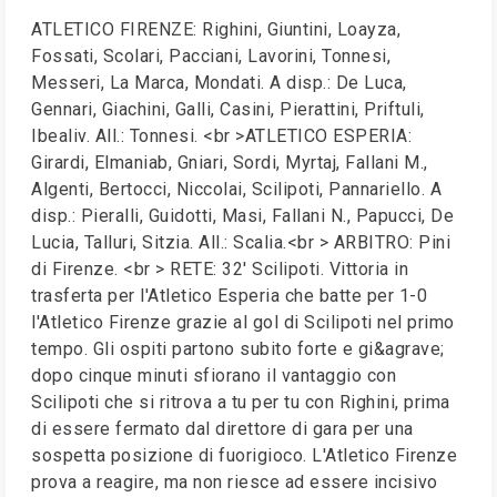
ATLETICO FIRENZE: Righini, Giuntini, Loayza,
Fossati, Scolari, Pacciani, Lavorini, Tonnesi,
Messeri, La Marca, Mondati. A disp.: De Luca,
Gennari, Giachini, Galli, Casini, Pierattini, Priftuli,
Ibealiv. All.: Tonnesi. <br >ATLETICO ESPERIA:
Girardi, Elmaniab, Gniari, Sordi, Myrtaj, Fallani M.,
Algenti, Bertocci, Niccolai, Scilipoti, Pannariello. A
disp.: Pieralli, Guidotti, Masi, Fallani N., Papucci, De
Lucia, Talluri, Sitzia. All.: Scalia.<br > ARBITRO: Pini
di Firenze. <br > RETE: 32' Scilipoti. Vittoria in
trasferta per l'Atletico Esperia che batte per 1-0
l'Atletico Firenze grazie al gol di Scilipoti nel primo
tempo. Gli ospiti partono subito forte e gi&agrave;
dopo cinque minuti sfiorano il vantaggio con
Scilipoti che si ritrova a tu per tu con Righini, prima
di essere fermato dal direttore di gara per una
sospetta posizione di fuorigioco. L'Atletico Firenze
prova a reagire, ma non riesce ad essere incisivo