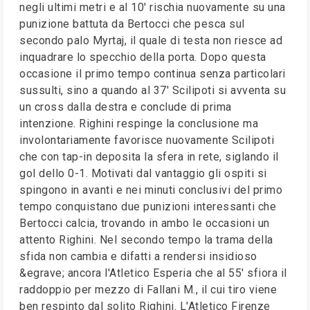
negli ultimi metri e al 10' rischia nuovamente su una
punizione battuta da Bertocci che pesca sul
secondo palo Myrtaj, il quale di testa non riesce ad
inquadrare lo specchio della porta. Dopo questa
occasione il primo tempo continua senza particolari
sussulti, sino a quando al 37' Scilipoti si avventa su
un cross dalla destra e conclude di prima
intenzione. Righini respinge la conclusione ma
involontariamente favorisce nuovamente Scilipoti
che con tap-in deposita la sfera in rete, siglando il
gol dello 0-1. Motivati dal vantaggio gli ospiti si
spingono in avanti e nei minuti conclusivi del primo
tempo conquistano due punizioni interessanti che
Bertocci calcia, trovando in ambo le occasioni un
attento Righini. Nel secondo tempo la trama della
sfida non cambia e difatti a rendersi insidioso
&egrave; ancora l'Atletico Esperia che al 55' sfiora il
raddoppio per mezzo di Fallani M., il cui tiro viene
ben respinto dal solito Righini. L'Atletico Firenze