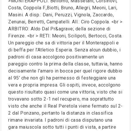
>MONTERAPPOLI: Bellomo, Massetani, Corsinovi,
Costa, Coppola F.,Biotti, Bruno, Allegri, Meoni, Lari,
Masini. A disp.: Dani, Peruzzi, Vignola, Zaccardo,
Zenunai, Berretti, Campatelli. All.: Ciro Coppola. <br >
ARBITRO: Aldo Dal Pr&agrave; della sezione di
Firenze. <br > RETI: Meoni, Scilipoti, Bertocci, Costa.
Un pareggio che sa di vittoria per il Monterappoli e
di beffa per l'Atletico Esperia. Senza alcun dubbio, i
padroni di casa accolgono positivamente un
pareggio contro la prima della classe, tuttavia, hanno
decisamente l'amaro in bocca per quel rigore dubbio
al 95' che non gli ha permesso di festeggiare una
vera e propria impresa. Gli ospiti, invece, accolgono
questo risultato quasi come una vittoria, visto che si
trovavano sotto 2-1 nel recupero, ma soprattutto
visto che anche il Real Peretola viene fermato sul 2-
2 dal Ponzano, pertanto la distanza in classifica
rimane invariata. I padroni di casa disputano una
gara maiuscola sotto tutti i punti di vista, a partire