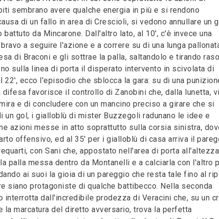
piti sembrano avere qualche energia in più e si rendono
 causa di un fallo in area di Crescioli, si vedono annullare un g
 battuto da Mincarone. Dall'altro lato, al 10', c'è invece una
ravo a seguire l'azione e a correre su di una lunga pallonat
esa di Braconi e gli sottrae la palla, saltandolo e tirando ras
 no sulla linea di porta il disperato intervento in scivolata di
l 22', ecco l'episodio che sblocca la gara: su di una punizion
a difesa favorisce il controllo di Zanobini che, dalla lunetta, v
 mira e di concludere con un mancino preciso a girare che si
i un gol, i gialloblù di mister Buzzegoli radunano le idee e
 azioni messe in atto soprattutto sulla corsia sinistra, dov
to offensivo, ed al 35' per i gialloblù di casa arriva il pareg
requarti, con Sani che, appostato nell'area di porta all'altezza
la palla messa dentro da Montanelli e a calciarla con l'altro 
dando ai suoi la gioia di un pareggio che resta tale fino al ri
re siano protagoniste di qualche battibecco. Nella seconda
o interrotta dall'incredibile prodezza di Veracini che, su un c
e la marcatura del diretto avversario, trova la perfetta