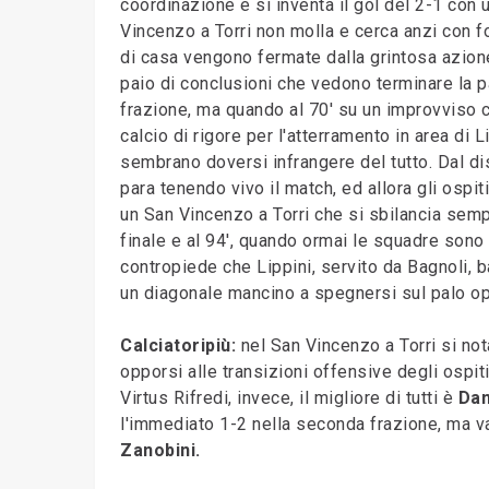
coordinazione e si inventa il gol del 2-1 con 
Vincenzo a Torri non molla e cerca anzi con fo
di casa vengono fermate dalla grintosa azion
paio di conclusioni che vedono terminare la pa
frazione, ma quando al 70' su un improvviso c
calcio di rigore per l'atterramento in area di 
sembrano doversi infrangere del tutto. Dal dis
para tenendo vivo il match, ed allora gli ospit
un San Vincenzo a Torri che si sbilancia sempr
finale e al 94', quando ormai le squadre sono 
contropiede che Lippini, servito da Bagnoli, ba
un diagonale mancino a spegnersi sul palo o
Calciatoripiù:
nel San Vincenzo a Torri si no
opporsi alle transizioni offensive degli ospit
Virtus Rifredi, invece, il migliore di tutti è
Dam
l'immediato 1-2 nella seconda frazione, ma v
Zanobini.