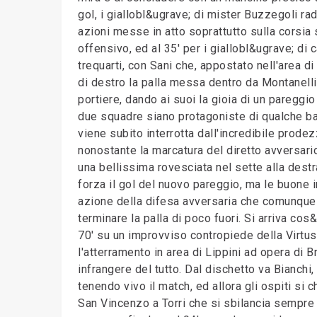
gol, i giallobl&ugrave; di mister Buzzegoli 
azioni messe in atto soprattutto sulla corsia
offensivo, ed al 35' per i giallobl&ugrave; di c
trequarti, con Sani che, appostato nell'area d
di destro la palla messa dentro da Montanelli 
portiere, dando ai suoi la gioia di un pareggio
due squadre siano protagoniste di qualche bat
viene subito interrotta dall'incredibile prodez
nonostante la marcatura del diretto avversario
una bellissima rovesciata nel sette alla destr
forza il gol del nuovo pareggio, ma le buone 
azione della difesa avversaria che comunque 
terminare la palla di poco fuori. Si arriva co
70' su un improvviso contropiede della Virtus 
l'atterramento in area di Lippini ad opera di
infrangere del tutto. Dal dischetto va Bianchi
tenendo vivo il match, ed allora gli ospiti si 
San Vincenzo a Torri che si sbilancia sempre p