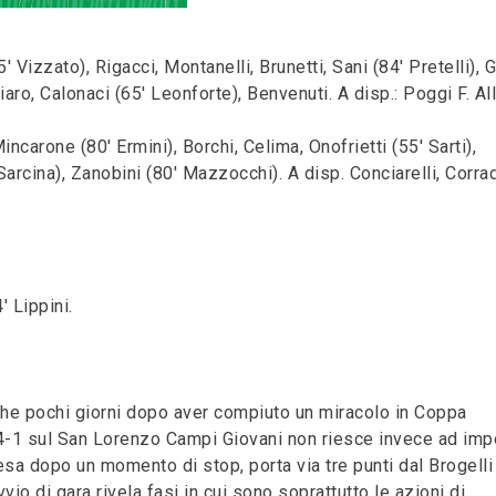
izzato), Rigacci, Montanelli, Brunetti, Sani (84' Pretelli), G
iaro, Calonaci (65' Leonforte), Benvenuti. A disp.: Poggi F. All
ncarone (80' Ermini), Borchi, Celima, Onofrietti (55' Sarti),
 Sarcina), Zanobini (80' Mazzocchi). A disp. Conciarelli, Corra
' Lippini.
, che pochi giorni dopo aver compiuto un miracolo in Coppa
 4-1 sul San Lorenzo Campi Giovani non riesce invece ad imp
presa dopo un momento di stop, porta via tre punti dal Brogelli
io di gara rivela fasi in cui sono soprattutto le azioni di