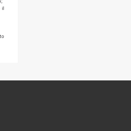
e;
 il
to