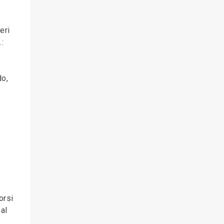
eri
.:
do,
orsi
 al