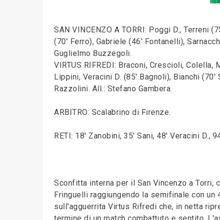
SAN VINCENZO A TORRI: Poggi D., Terreni (75' V
(70' Ferro), Gabriele (46' Fontanelli), Sarnacch
Guglielmo Buzzegoli.
VIRTUS RIFREDI: Braconi, Crescioli, Colella, Mi
Lippini, Veracini D. (85' Bagnoli), Bianchi (70'
Razzolini. All.: Stefano Gambera.
ARBITRO: Scalabrino di Firenze.
RETI: 18' Zanobini, 35' Sani, 48' Veracini D., 94
Sconfitta interna per il San Vincenzo a Torri
Fringuelli raggiungendo la semifinale con un
sull'agguerrita Virtus Rifredi che, in netta ri
termine di un match combattuto e sentito. L'avv