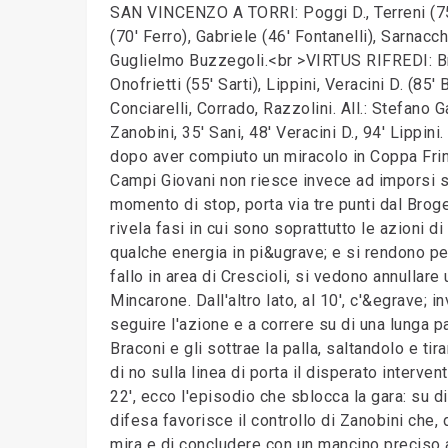
SAN VINCENZO A TORRI: Poggi D., Terreni (75' V
(70' Ferro), Gabriele (46' Fontanelli), Sarnacch
Guglielmo Buzzegoli.<br >VIRTUS RIFREDI: Brac
Onofrietti (55' Sarti), Lippini, Veracini D. (85
Conciarelli, Corrado, Razzolini. All.: Stefano
Zanobini, 35' Sani, 48' Veracini D., 94' Lippini
dopo aver compiuto un miracolo in Coppa Frin
Campi Giovani non riesce invece ad imporsi sul
momento di stop, porta via tre punti dal Broge
rivela fasi in cui sono soprattutto le azioni 
qualche energia in pi&ugrave; e si rendono peri
fallo in area di Crescioli, si vedono annullare
Mincarone. Dall'altro lato, al 10', c'&egrave;
seguire l'azione e a correre su di una lunga pa
Braconi e gli sottrae la palla, saltandolo e ti
di no sulla linea di porta il disperato interve
22', ecco l'episodio che sblocca la gara: su di 
difesa favorisce il controllo di Zanobini che, 
mira e di concludere con un mancino preciso a