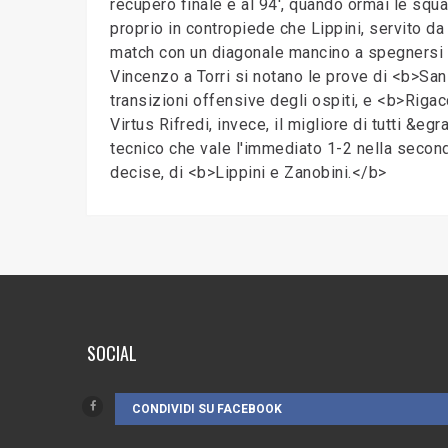
recupero finale e al 94', quando ormai le squ
proprio in contropiede che Lippini, servito da 
match con un diagonale mancino a spegnersi s
Vincenzo a Torri si notano le prove di <b>Sa
transizioni offensive degli ospiti, e <b>Rigacc
Virtus Rifredi, invece, il migliore di tutti &
tecnico che vale l'immediato 1-2 nella secon
decise, di <b>Lippini e Zanobini.</b>
SOCIAL
CONDIVIDI SU FACEBOOK