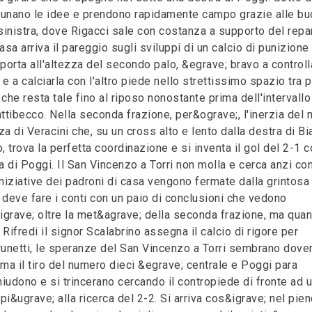
radunano le idee e prendono rapidamente campo grazie alle b
 sinistra, dove Rigacci sale con costanza a supporto del repa
asa arriva il pareggio sugli sviluppi di un calcio di punizione
i porta all'altezza del secondo palo, &egrave; bravo a controll
e a calciarla con l'altro piede nello strettissimo spazio tra p
 che resta tale fino al riposo nonostante prima dell'intervallo
tibecco. Nella seconda frazione, per&ograve;, l'inerzia del 
za di Veracini che, su un cross alto e lento dalla destra di Bi
, trova la perfetta coordinazione e si inventa il gol del 2-1 
a di Poggi. Il San Vincenzo a Torri non molla e cerca anzi co
iniziative dei padroni di casa vengono fermate dalla grintosa
deve fare i conti con un paio di conclusioni che vedono
s&igrave; oltre la met&agrave; della seconda frazione, ma qua
Rifredi il signor Scalabrino assegna il calcio di rigore per
 Brunetti, le speranze del San Vincenzo a Torri sembrano dove
, ma il tiro del numero dieci &egrave; centrale e Poggi para
chiudono e si trincerano cercando il contropiede di fronte ad 
i&ugrave; alla ricerca del 2-2. Si arriva cos&igrave; nel pien