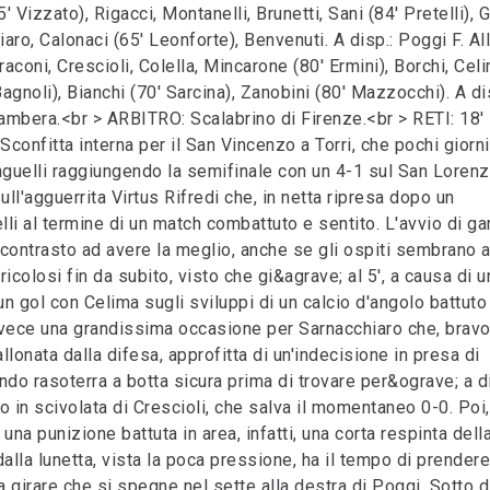
izzato), Rigacci, Montanelli, Brunetti, Sani (84' Pretelli), G
iaro, Calonaci (65' Leonforte), Benvenuti. A disp.: Poggi F. All
oni, Crescioli, Colella, Mincarone (80' Ermini), Borchi, Celi
' Bagnoli), Bianchi (70' Sarcina), Zanobini (80' Mazzocchi). A di
 Gambera.<br > ARBITRO: Scalabrino di Firenze.<br > RETI: 18'
. Sconfitta interna per il San Vincenzo a Torri, che pochi giorni
guelli raggiungendo la semifinale con un 4-1 sul San Loren
l'agguerrita Virtus Rifredi che, in netta ripresa dopo un
lli al termine di un match combattuto e sentito. L'avvio di ga
di contrasto ad avere la meglio, anche se gli ospiti sembrano 
colosi fin da subito, visto che gi&agrave; al 5', a causa di u
 un gol con Celima sugli sviluppi di un calcio d'angolo battuto
 invece una grandissima occasione per Sarnacchiaro che, bravo
llonata dalla difesa, approfitta di un'indecisione in presa di
rando rasoterra a botta sicura prima di trovare per&ograve; a di
nto in scivolata di Crescioli, che salva il momentaneo 0-0. Poi,
una punizione battuta in area, infatti, una corta respinta dell
dalla lunetta, vista la poca pressione, ha il tempo di prendere
 girare che si spegne nel sette alla destra di Poggi. Sotto d