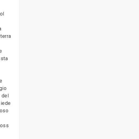
ol
a
oterra
e
ista
e
gio
 del
piede
poso
ross