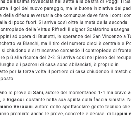
una bellissima rovesciata nel sette alla destra di Poggi. Il Sa
rza il gol del nuovo pareggio, ma le buone iniziative dei pad
e della difesa avversaria che comunque deve fare i conti co
lla di poco fuori. Si arriva così oltre la metà della seconda
ontropiede della Virtus Rifredi il signor Scalabrino assegna 
Lippini ad opera di Brunetti, le speranze del San Vincenzo a To
chetto va Bianchi, ma il tiro del numero dieci è centrale e P
i si chiudono e si trincerano cercando il contropiede di front
e più alla ricerca del 2-2. Si arriva così nel pieno del recup
lunghe e i padroni di casa sono sbilanciati, è proprio in
tte per la terza volta il portiere di casa chiudendo il match 
pposto.
tano le prove di
Sani
, autore del momentaneo 1-1 ma bravo a
i, e
Rigacci
, costante nella sua spinta sulla fascia sinistra. N
iano Veracini
, autore dello spettacolare gesto tecnico che
anno premiate anche le prove, concrete e decise, di
Lippini 