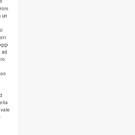
n
roni
n un
il
rri
oggi
e ad
ero
con
d
ella
 vale
e