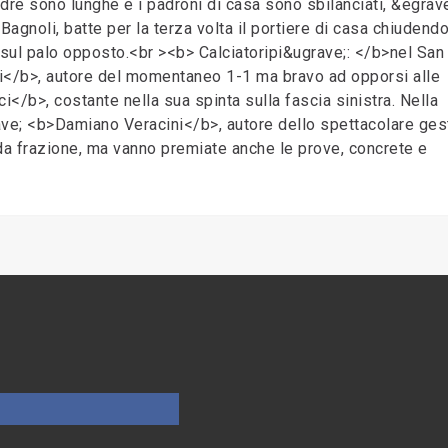
adre sono lunghe e i padroni di casa sono sbilanciati, &egrav
Bagnoli, batte per la terza volta il portiere di casa chiudendo
ul palo opposto.<br ><b> Calciatoripi&ugrave;: </b>nel San
ni</b>, autore del momentaneo 1-1 ma bravo ad opporsi alle
i</b>, costante nella sua spinta sulla fascia sinistra. Nella
egrave; <b>Damiano Veracini</b>, autore dello spettacolare ges
da frazione, ma vanno premiate anche le prove, concrete e