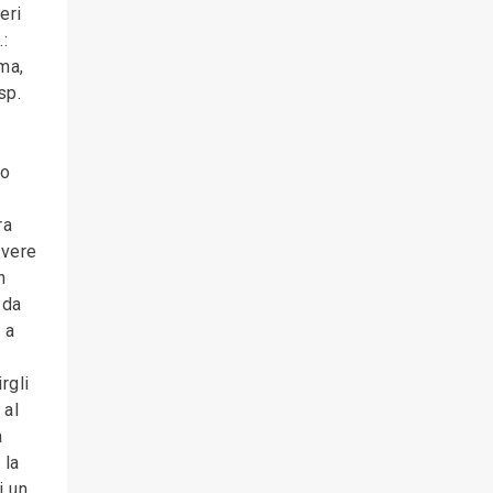
eri
.:
ma,
sp.
zo
ra
avere
n
 da
 a
rgli
 al
a
 la
i un