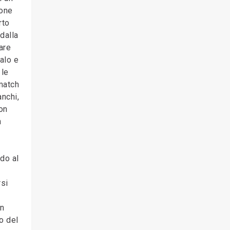
uone
rto
 dalla
are
alo e
 le
match
anchi,
con
n
ndo al
rsi
un
o del