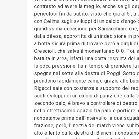
contrasto ad avere la meglio, anche se gli os
pericolosi fin da subito, visto che già al 5', a
con Celima sugli sviluppi di un calcio d'angolo
grandissima occasione per Sarnacchiaro che, b
dalla difesa, approfitta di un'indecisione in pr
a botta sicura prima di trovare però a dirgli di
Crescioli, che salva il momentaneo 0-0. Poi, a
battuta in area, infatti, una corta respinta dell
la poca pressione, ha il tempo di prendere la
spegne nel sette alla destra di Poggi. Sotto d
prendono rapidamente campo grazie alle buone
Rigacci sale con costanza a supporto del repar
sugli sviluppi di un calcio di punizione dalla t
secondo palo, è bravo a controllare di destro 
nello strettissimo spazio tra palo e portiere, 
nonostante prima dell'intervallo le due squad
frazione, però, l'inerzia del match viene subit
alto e lento dalla destra di Bianchi, nonostant