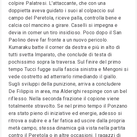
colpire Palatresi. L'attaccante, che con una
doppietta aveva guidato i suoi al colpaccio sul
campo del Peretola, riceve palla, controlla bene e
calcia col mancino a girare. Caselli si impegna e
devia in corner un tiro insidioso. Poco dopo il San
Paolino deve far fronte a un nuovo pericolo.
Kumaraku batte il corner da destra e più in alto di
tutti svetta Imparato, che conclude di testa di
pochissimo sopra la traversa. Sul finire del primo
tempo Tucci fugge sulla fascia sinistra e Mengoni si
vede costretto ad atterrarlo rimediando il giallo.
Sugli sviluppi della punizione, arriva a concludere
De Filippis in area, ma Alderighi respinge con un bel
riflesso. Nella seconda frazione il copione viene
totalmente stravolto. Se nel primo tempo il Ponzano
era stato pieno di iniziative ed energie, adesso si
ritrova a subire e a far fatica ad uscire dalla propria
metà campo; stessa dinamica già vista nella partita
contro il Peretola o in altre occasioni. I ragazzi di