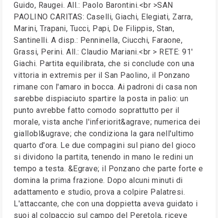
Guido, Raugei. All.: Paolo Barontini.<br >SAN
PAOLINO CARITAS: Caselli, Giachi, Elegiati, Zarra,
Marini, Trapani, Tucci, Papi, De Filippis, Stan,
Santinelli. A disp.: Penninella, Ciucchi, Faraone,
Grassi, Perini. All.: Claudio Mariani.<br > RETE: 91'
Giachi. Partita equilibrata, che si conclude con una
vittoria in extremis per il San Paolino, il Ponzano
rimane con l'amaro in bocca. Ai padroni di casa non
sarebbe dispiaciuto spartire la posta in palio: un
punto avrebbe fatto comodo soprattutto per il
morale, vista anche l'inferiorit&agrave; numerica dei
giallobl&ugrave; che condiziona la gara nell'ultimo
quarto d'ora. Le due compagini sul piano del gioco
si dividono la partita, tenendo in mano le redini un
tempo a testa. &Egrave; il Ponzano che parte forte e
domina la prima frazione. Dopo alcuni minuti di
adattamento e studio, prova a colpire Palatresi.
L'attaccante, che con una doppietta aveva guidato i
suoi al colpaccio sul campo del Peretola, riceve