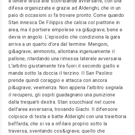
a tenere testa alle scorribande avversarie, con una
difesa organizzata e grazie ad Alderighi, che in un
paio di occasioni si fa trovare pronto. Come quando
Stan innesca De Filippis che calcia col piattone in
area, ma il portiere empolese va gi&ugrave; bene e
devia in angolo. L'episodio che condiziona la gara
arriva a un quarto d'ora dal termine. Mengoni,
gi&agrave; ammonito, allontana ingenuamente il
pallone, ritardando una rimessa laterale avversaria.
L'arbitro giustamente tira fuori il secondo giallo e
manda sotto la doccia il terzino. Il San Paolino
prende quindi coraggio e attacca con ancora
pi&ugrave; veemenza. Non appena l'arbitro segnala
il recupero, gli ospiti guadagnano una punizione
dalla trequarti destra. Stan scucchiaia' nel cuore
dell'area avversaria, trovando Giachi. Il difensore
colpisce di testa e batte Alderighi con una traiettoria
beffarda, che si va a infilare proprio sotto la
traversa, sventando cos&igrave; quello che