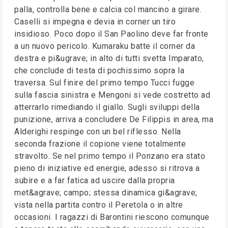
palla, controlla bene e calcia col mancino a girare.
Caselli si impegna e devia in corner un tiro
insidioso. Poco dopo il San Paolino deve far fronte
a un nuovo pericolo. Kumaraku batte il corner da
destra e pi&ugrave; in alto di tutti svetta Imparato,
che conclude di testa di pochissimo sopra la
traversa. Sul finire del primo tempo Tucci fugge
sulla fascia sinistra e Mengoni si vede costretto ad
atterrarlo rimediando il giallo. Sugli sviluppi della
punizione, arriva a concludere De Filippis in area, ma
Alderighi respinge con un bel riflesso. Nella
seconda frazione il copione viene totalmente
stravolto. Se nel primo tempo il Ponzano era stato
pieno di iniziative ed energie, adesso si ritrova a
subire e a far fatica ad uscire dalla propria
met&agrave; campo; stessa dinamica gi&agrave;
vista nella partita contro il Peretola o in altre
occasioni. I ragazzi di Barontini riescono comunque