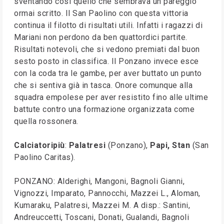
sventando così quello che sembrava un pareggio
ormai scritto. Il San Paolino con questa vittoria
continua il filotto di risultati utili. Infatti i ragazzi di
Mariani non perdono da ben quattordici partite.
Risultati notevoli, che si vedono premiati dal buon
sesto posto in classifica. Il Ponzano invece esce
con la coda tra le gambe, per aver buttato un punto
che si sentiva già in tasca. Onore comunque alla
squadra empolese per aver resistito fino alle ultime
battute contro una formazione organizzata come
quella rossonera.
Calciatoripiù
:
Palatresi
(Ponzano),
Papi, Stan
(San
Paolino Caritas).
PONZANO: Alderighi, Mangoni, Bagnoli Gianni,
Vignozzi, Imparato, Pannocchi, Mazzei L., Aloman,
Kumaraku, Palatresi, Mazzei M. A disp.: Santini,
Andreuccetti, Toscani, Donati, Gualandi, Bagnoli