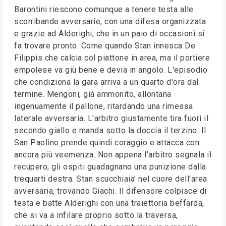
Barontini riescono comunque a tenere testa alle
scorribande avversarie, con una difesa organizzata
e grazie ad Alderighi, che in un paio di occasioni si
fa trovare pronto. Come quando Stan innesca De
Filippis che calcia col piattone in area, ma il portiere
empolese va giù bene e devia in angolo. L'episodio
che condiziona la gara arriva a un quarto d'ora dal
termine. Mengoni, già ammonito, allontana
ingenuamente il pallone, ritardando una rimessa
laterale avversaria. L'arbitro giustamente tira fuori il
secondo giallo e manda sotto la doccia il terzino. Il
San Paolino prende quindi coraggio e attacca con
ancora più veemenza. Non appena l'arbitro segnala il
recupero, gli ospiti guadagnano una punizione dalla
trequarti destra. Stan scucchiaia' nel cuore dell'area
avversaria, trovando Giachi. Il difensore colpisce di
testa e batte Alderighi con una traiettoria beffarda,
che si va a infilare proprio sotto la traversa,