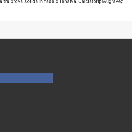
n'altra prova solida in fase difensiva. Calciatoripi&ugrave;: