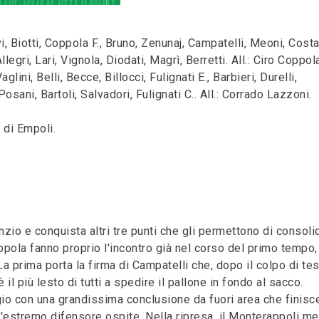
Biotti, Coppola F., Bruno, Zenunaj, Campatelli, Meoni, Costa
egri, Lari, Vignola, Diodati, Magrì, Berretti. All.: Ciro Coppol
ini, Belli, Becce, Billocci, Fulignati E., Barbieri, Durelli,
Posani, Bartoli, Salvadori, Fulignati C.. All.: Corrado Lazzoni.
 di Empoli.
zio e conquista altri tre punti che gli permettono di consoli
oppola fanno proprio l'incontro già nel corso del primo tempo,
 prima porta la firma di Campatelli che, dopo il colpo di tes
il più lesto di tutti a spedire il pallone in fondo al sacco.
io con una grandissima conclusione da fuori area che finisc
l'estremo difensore ospite. Nella ripresa, il Monterappoli me