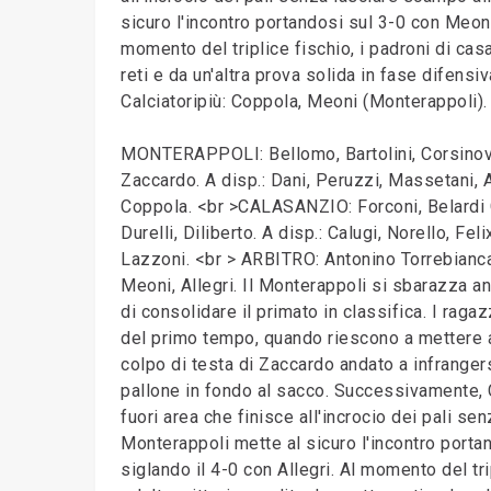
sicuro l'incontro portandosi sul 3-0 con Meoni
momento del triplice fischio, i padroni di casa
reti e da un'altra prova solida in fase difensiv
Calciatoripiù: Coppola, Meoni (Monterappoli).
MONTERAPPOLI: Bellomo, Bartolini, Corsinovi, 
Zaccardo. A disp.: Dani, Peruzzi, Massetani, All
Coppola. <br >CALASANZIO: Forconi, Belardi G., B
Durelli, Diliberto. A disp.: Calugi, Norello, Fel
Lazzoni. <br > ARBITRO: Antonino Torrebianca 
Meoni, Allegri. Il Monterappoli si sbarazza an
di consolidare il primato in classifica. I raga
del primo tempo, quando riescono a mettere a 
colpo di testa di Zaccardo andato a infrangersi
pallone in fondo al sacco. Successivamente, 
fuori area che finisce all'incrocio dei pali se
Monterappoli mette al sicuro l'incontro porta
siglando il 4-0 con Allegri. Al momento del tr