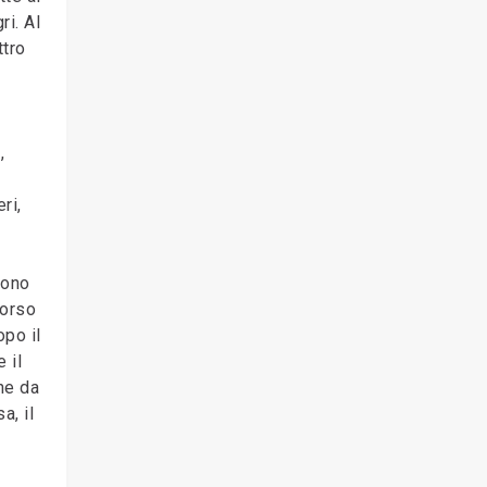
ri. Al
ttro
,
ri,
tono
corso
opo il
 il
ne da
a, il