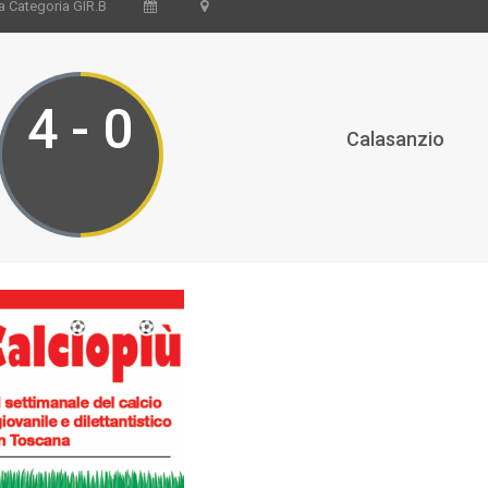
a Categoria GIR.B
4 - 0
Calasanzio