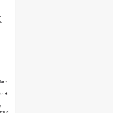
,
a.
dare
ta di
e
tte al