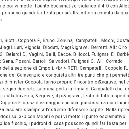
 e poi vi mette il punto esclamativo siglando il 4-0 con Alleg
 possono quindi far festa per un'altra vittoria condita da qua
a.
Biotti, Coppola F., Bruno, Zenunaj, Campatelli, Meoni, Costa
egri, Lari, Vignola, Diodati, Magr&igrave;, Berretti. All.: Ciro
elardi D., Vaglini, Belli, Becce, Billocci, Fulignati E., Barbie
ix Sena, Posani, Bartoli, Salvadori, Fulignati C.. All.: Corrado
della sezione di Empoli. <br > RETI: Campatelli, Coppola F.,
che del Calasanzio e conquista altri tre punti che gli permet
zzi di mister Coppola fanno proprio l'incontro gi&agrave; nel 
segno due reti. La prima porta la firma di Campatelli che, d
 sulla traversa, &egrave; il pi&ugrave; lesto di tutti a spedire
Coppola F. bissa il vantaggio con una grandissima conclusio
nza lasciare scampo all'estremo difensore ospite. Nella ripres
ndosi sul 3-0 con Meoni e poi vi mette il punto esclamativo
iplice fischio, i padroni di casa possono quindi far festa per