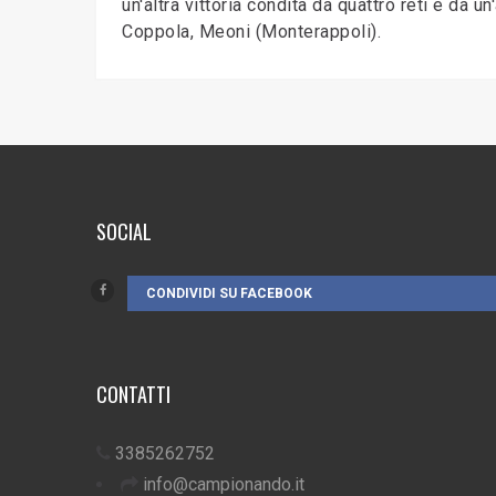
un'altra vittoria condita da quattro reti e da u
Coppola, Meoni (Monterappoli).
SOCIAL
CONDIVIDI SU FACEBOOK
CONTATTI
3385262752
info@campionando.it