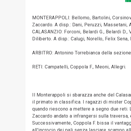
MONTERAPPOLI: Bellomo, Bartolini, Corsinovi, 
Zaccardo. A disp.: Dani, Peruzzi, Massetani, All
CALASANZIO: Forconi, Belardi G., Belardi D., Vagl
Diliberto. A disp.: Calugi, Norello, Felix Sena, 
ARBITRO: Antonino Torrebianca della sezione
RETI: Campatelli, Coppola F., Meoni, Allegri.
Il Monterappoli si sbarazza anche del Calasan
il primato in classifica. I ragazzi di mister C
quando riescono a mettere a segno due reti. La
Zaccardo andato a infrangersi sulla traversa, è 
Successivamente, Coppola F. bissa il vantagg
all'incrocio dei pali senza lasciare scampo al