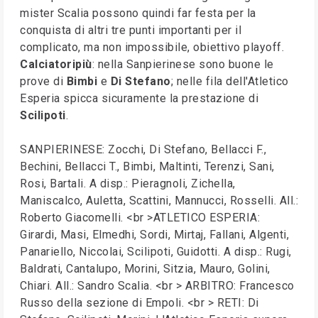
mister Scalia possono quindi far festa per la
conquista di altri tre punti importanti per il
complicato, ma non impossibile, obiettivo playoff.
Calciatoripiù
: nella Sanpierinese sono buone le
prove di
Bimbi
e
Di Stefano
; nelle fila dell'Atletico
Esperia spicca sicuramente la prestazione di
Scilipoti
.
SANPIERINESE: Zocchi, Di Stefano, Bellacci F.,
Bechini, Bellacci T., Bimbi, Maltinti, Terenzi, Sani,
Rosi, Bartali. A disp.: Pieragnoli, Zichella,
Maniscalco, Auletta, Scattini, Mannucci, Rosselli. All.:
Roberto Giacomelli. <br >ATLETICO ESPERIA:
Girardi, Masi, Elmedhi, Sordi, Mirtaj, Fallani, Algenti,
Panariello, Niccolai, Scilipoti, Guidotti. A disp.: Rugi,
Baldrati, Cantalupo, Morini, Sitzia, Mauro, Golini,
Chiari. All.: Sandro Scalia. <br > ARBITRO: Francesco
Russo della sezione di Empoli. <br > RETI: Di