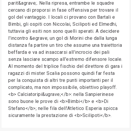
parit&agrave;. Nella ripresa, entrambe le squadre
cercano di proporsi in fase offensiva per trovare il
gol del vantaggio. I locali ci provano con Bartali e
Bimbi, gli ospiti con Niccolai, Scilipoti ed Elmedhi,
tuttavia gli esiti non sono quelli sperati. A decidere
l'incontro &egrave; un gol di Morini che dalla lunga
distanza fa partire un tiro che assume una traiettoria
beffarda e va ad insaccarsi all'incrocio dei pali
senza lasciare scampo all'estremo difensore locale.
Al momento del triplice fischio del direttore di gara i
ragazzi di mister Scalia possono quindi far festa
per la conquista di altri tre punti importanti per il
complicato, ma non impossibile, obiettivo playoff.
<b> Calciatoripi&ugrave;</b>: nella Sanpierinese
sono buone le prove di <b>Bimbi</b> e <b>Di
Stefano</b>; nelle fila dell'Atletico Esperia spicca
sicuramente la prestazione di <b>Scilipoti</b>.