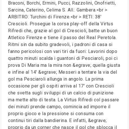
Braconi, Borchi, Ermini, Pucci, Razzolini, Onofrietti,
Sarcina, Caterino, Celima S. All.: Gambera.<br >
ARBITRO: Turchini di Firenze.<br > RETI: 38'
Crescioli. Prosegue la corsa play-off della Virtus
Rifredi che, grazie al gol di Crescioli, batte un buon
Atletico Firenze e tiene il passo del Real Peretola.
Ritmi sin da subito gradevoli, i padroni di casa si
fanno pericolosi con vari tiri da fuori: Lavorini dopo
quattro minuti scalda i guantoni di Pesciaroli, poi ci
prova Di Maria ma la mira non &egrave; quella giusta
e infine al 14' &egrave; Messeri a tentare la via del
gol ma Pesciaroli allunga in angolo. La prima
occasione per gli ospiti arriva al 17' con Crescioli
che svetta sugli sviluppi di un calcio di punizione
ma mette alto di testa. La Virtus Rifredi col passare
dei minuti prende campo, comincia ad imporre il
proprio gioco e la pressione si consuma con
continui tiri dalla bandierina. E infatti, &egrave;
proprio da un corner che nasce il gol che sblocca il