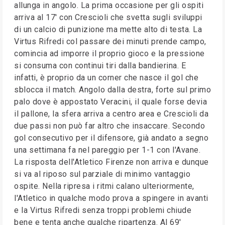
allunga in angolo. La prima occasione per gli ospiti
arriva al 17' con Crescioli che svetta sugli sviluppi
di un calcio di punizione ma mette alto di testa. La
Virtus Rifredi col passare dei minuti prende campo,
comincia ad imporre il proprio gioco e la pressione
si consuma con continui tiri dalla bandierina. E
infatti, è proprio da un corner che nasce il gol che
sblocca il match. Angolo dalla destra, forte sul primo
palo dove è appostato Veracini, il quale forse devia
il pallone, la sfera arriva a centro area e Crescioli da
due passi non può far altro che insaccare. Secondo
gol consecutivo per il difensore, già andato a segno
una settimana fa nel pareggio per 1-1 con l'Avane.
La risposta dell'Atletico Firenze non arriva e dunque
si va al riposo sul parziale di minimo vantaggio
ospite. Nella ripresa i ritmi calano ulteriormente,
l'Atletico in qualche modo prova a spingere in avanti
e la Virtus Rifredi senza troppi problemi chiude
bene e tenta anche qualche ripartenza. Al 69'