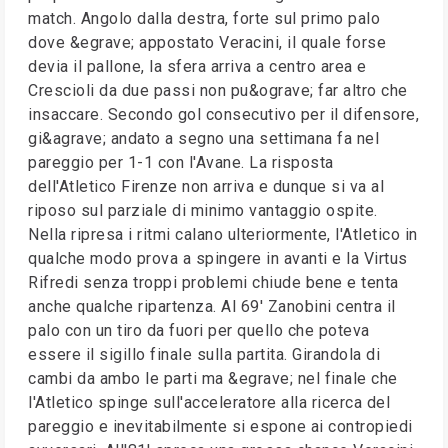
match. Angolo dalla destra, forte sul primo palo
dove &egrave; appostato Veracini, il quale forse
devia il pallone, la sfera arriva a centro area e
Crescioli da due passi non pu&ograve; far altro che
insaccare. Secondo gol consecutivo per il difensore,
gi&agrave; andato a segno una settimana fa nel
pareggio per 1-1 con l'Avane. La risposta
dell'Atletico Firenze non arriva e dunque si va al
riposo sul parziale di minimo vantaggio ospite.
Nella ripresa i ritmi calano ulteriormente, l'Atletico in
qualche modo prova a spingere in avanti e la Virtus
Rifredi senza troppi problemi chiude bene e tenta
anche qualche ripartenza. Al 69' Zanobini centra il
palo con un tiro da fuori per quello che poteva
essere il sigillo finale sulla partita. Girandola di
cambi da ambo le parti ma &egrave; nel finale che
l'Atletico spinge sull'acceleratore alla ricerca del
pareggio e inevitabilmente si espone ai contropiedi