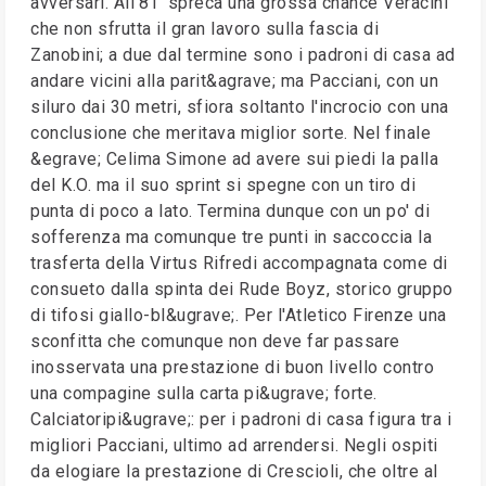
avversari. All'81' spreca una grossa chance Veracini
che non sfrutta il gran lavoro sulla fascia di
Zanobini; a due dal termine sono i padroni di casa ad
andare vicini alla parit&agrave; ma Pacciani, con un
siluro dai 30 metri, sfiora soltanto l'incrocio con una
conclusione che meritava miglior sorte. Nel finale
&egrave; Celima Simone ad avere sui piedi la palla
del K.O. ma il suo sprint si spegne con un tiro di
punta di poco a lato. Termina dunque con un po' di
sofferenza ma comunque tre punti in saccoccia la
trasferta della Virtus Rifredi accompagnata come di
consueto dalla spinta dei Rude Boyz, storico gruppo
di tifosi giallo-bl&ugrave;. Per l'Atletico Firenze una
sconfitta che comunque non deve far passare
inosservata una prestazione di buon livello contro
una compagine sulla carta pi&ugrave; forte.
Calciatoripi&ugrave;: per i padroni di casa figura tra i
migliori Pacciani, ultimo ad arrendersi. Negli ospiti
da elogiare la prestazione di Crescioli, che oltre al