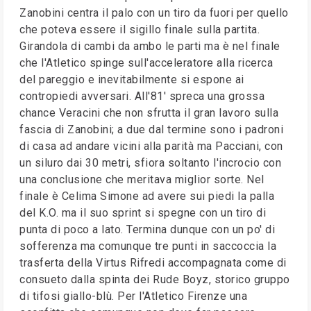
Zanobini centra il palo con un tiro da fuori per quello
che poteva essere il sigillo finale sulla partita.
Girandola di cambi da ambo le parti ma è nel finale
che l'Atletico spinge sull'acceleratore alla ricerca
del pareggio e inevitabilmente si espone ai
contropiedi avversari. All'81' spreca una grossa
chance Veracini che non sfrutta il gran lavoro sulla
fascia di Zanobini; a due dal termine sono i padroni
di casa ad andare vicini alla parità ma Pacciani, con
un siluro dai 30 metri, sfiora soltanto l'incrocio con
una conclusione che meritava miglior sorte. Nel
finale è Celima Simone ad avere sui piedi la palla
del K.O. ma il suo sprint si spegne con un tiro di
punta di poco a lato. Termina dunque con un po' di
sofferenza ma comunque tre punti in saccoccia la
trasferta della Virtus Rifredi accompagnata come di
consueto dalla spinta dei Rude Boyz, storico gruppo
di tifosi giallo-blù. Per l'Atletico Firenze una