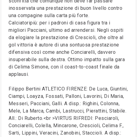
sconfitta che comunque non deve far passare
inosservata una prestazione di buon livello contro
una compagine sulla carta più forte.
Calciatoripiù: per i padroni di casa figura tra i
migliori Pacciani, ultimo ad arrendersi. Negli ospiti
da elogiare la prestazione di Crescioli, che oltre al
gol vittoria è autore di una sontuosa prestazione
difensiva così come anche Conciarelli, davvero
insuperabile sulla destra. Ottimo impatto sulla gara
di Celima Simone, con il coast-to-coast finale da
applausi.
Filippo Bertini ATLETICO FIRENZE: De Luca, Giuntini,
Ciampi, Loayza, Fossati, Palloni, Lavorini, Di Maria,
Messeri, Pacciani, Galli. A disp.: Righini, Colonna,
Mele, La Marca, Cambi, Lastrucci, Pierattini, Stabile.
All.: Di Ruberto.<br >VIRTUS RIFREDI: Pesciaroli,
Conciarelli, Colella, Mincarone, Crescioli, Celima F.,
Sarti, Lippini, Veracini, Zanobini, Staccioli. A disp.: