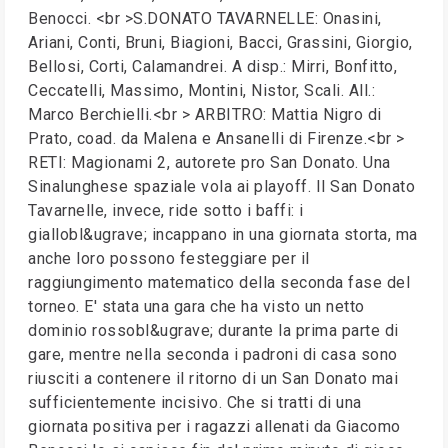
Benocci. <br >S.DONATO TAVARNELLE: Onasini,
Ariani, Conti, Bruni, Biagioni, Bacci, Grassini, Giorgio,
Bellosi, Corti, Calamandrei. A disp.: Mirri, Bonfitto,
Ceccatelli, Massimo, Montini, Nistor, Scali. All.:
Marco Berchielli.<br > ARBITRO: Mattia Nigro di
Prato, coad. da Malena e Ansanelli di Firenze.<br >
RETI: Magionami 2, autorete pro San Donato. Una
Sinalunghese spaziale vola ai playoff. Il San Donato
Tavarnelle, invece, ride sotto i baffi: i
giallobl&ugrave; incappano in una giornata storta, ma
anche loro possono festeggiare per il
raggiungimento matematico della seconda fase del
torneo. E' stata una gara che ha visto un netto
dominio rossobl&ugrave; durante la prima parte di
gare, mentre nella seconda i padroni di casa sono
riusciti a contenere il ritorno di un San Donato mai
sufficientemente incisivo. Che si tratti di una
giornata positiva per i ragazzi allenati da Giacomo