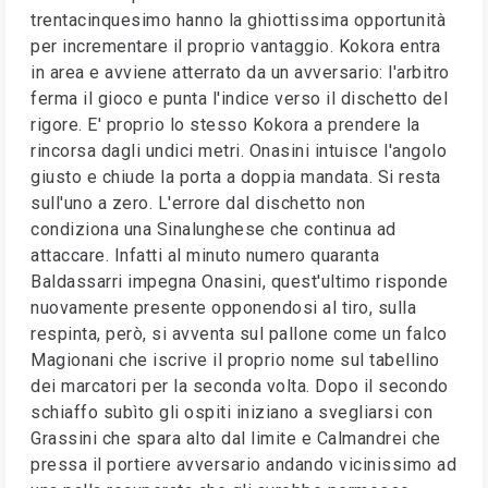
trentacinquesimo hanno la ghiottissima opportunità
per incrementare il proprio vantaggio. Kokora entra
in area e avviene atterrato da un avversario: l'arbitro
ferma il gioco e punta l'indice verso il dischetto del
rigore. E' proprio lo stesso Kokora a prendere la
rincorsa dagli undici metri. Onasini intuisce l'angolo
giusto e chiude la porta a doppia mandata. Si resta
sull'uno a zero. L'errore dal dischetto non
condiziona una Sinalunghese che continua ad
attaccare. Infatti al minuto numero quaranta
Baldassarri impegna Onasini, quest'ultimo risponde
nuovamente presente opponendosi al tiro, sulla
respinta, però, si avventa sul pallone come un falco
Magionani che iscrive il proprio nome sul tabellino
dei marcatori per la seconda volta. Dopo il secondo
schiaffo subìto gli ospiti iniziano a svegliarsi con
Grassini che spara alto dal limite e Calmandrei che
pressa il portiere avversario andando vicinissimo ad