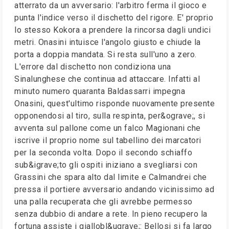
atterrato da un avversario: l'arbitro ferma il gioco e
punta l'indice verso il dischetto del rigore. E' proprio
lo stesso Kokora a prendere la rincorsa dagli undici
metri. Onasini intuisce l'angolo giusto e chiude la
porta a doppia mandata. Si resta sull'uno a zero.
L'errore dal dischetto non condiziona una
Sinalunghese che continua ad attaccare. Infatti al
minuto numero quaranta Baldassarri impegna
Onasini, quest'ultimo risponde nuovamente presente
opponendosi al tiro, sulla respinta, per&ograve;, si
avventa sul pallone come un falco Magionani che
iscrive il proprio nome sul tabellino dei marcatori
per la seconda volta. Dopo il secondo schiaffo
sub&igrave;to gli ospiti iniziano a svegliarsi con
Grassini che spara alto dal limite e Calmandrei che
pressa il portiere avversario andando vicinissimo ad
una palla recuperata che gli avrebbe permesso
senza dubbio di andare a rete. In pieno recupero la
fortuna assiste i giallobl&ugrave;: Bellosi si fa largo