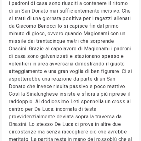
i padroni di casa sono riusciti a contenere il ritorno
di un San Donato mai sufficientemente incisivo. Che
si tratti di una giornata positiva per i ragazzi allenati
da Giacomo Benocci lo si capisce fin dal primo
minuto di gioco, ovvero quando Magionami con un
missile dai trentacinque metri che sorprende
Onasini. Grazie al capolavoro di Magionami i padroni
di casa sono galvanizzati e stazionano spesso e
volentieri in area avversaria dimostrando il giusto
atteggiamento e una gran voglia di ben figurare. Ci si
aspetterebbe una reazione da parte di un San
Donato che invece risulta passivo e poco reattivo.
Così la Sinalunghese insiste e sfiora a più riprese il
raddoppio. Al dodicesimo Leti spennella un cross al
centro per De Luca: incornata di testa
provvidenzialmente deviata sopra la traversa da
Onasini. Lo stesso De Luca ci prova in altre due
circostanze ma senza raccogliere ciò che avrebbe
meritato. La partita resta in mano dei rossoblù che al