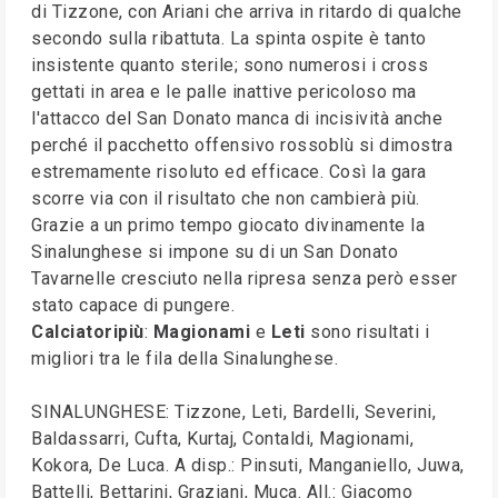
di Tizzone, con Ariani che arriva in ritardo di qualche
secondo sulla ribattuta. La spinta ospite è tanto
insistente quanto sterile; sono numerosi i cross
gettati in area e le palle inattive pericoloso ma
l'attacco del San Donato manca di incisività anche
perché il pacchetto offensivo rossoblù si dimostra
estremamente risoluto ed efficace. Così la gara
scorre via con il risultato che non cambierà più.
Grazie a un primo tempo giocato divinamente la
Sinalunghese si impone su di un San Donato
Tavarnelle cresciuto nella ripresa senza però esser
stato capace di pungere.
Calciatoripiù
:
Magionami
e
Leti
sono risultati i
migliori tra le fila della Sinalunghese.
SINALUNGHESE: Tizzone, Leti, Bardelli, Severini,
Baldassarri, Cufta, Kurtaj, Contaldi, Magionami,
Kokora, De Luca. A disp.: Pinsuti, Manganiello, Juwa,
Battelli, Bettarini, Graziani, Muca. All.: Giacomo