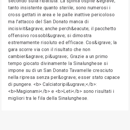
secondo sulla ribattuta. La spinta ospite &egrave;
tanto insistente quanto sterile; sono numerosi i
cross gettati in area e le palle inattive pericoloso
ma l'attacco del San Donato manca di
incisivit&agrave; anche perch&eacute; il pacchetto
offensivo rossobl&ugrave; si dimostra
estremamente risoluto ed efficace. Cos&igrave; la
gara scorre via con il risultato che non
cambier&agrave; pi&ugrave;. Grazie a un primo
tempo giocato divinamente la Sinalunghese si
impone su di un San Donato Tavarnelle cresciuto
nella ripresa senza per&ograve; esser stato capace
di pungere. <b> Calciatoripi&ugrave;</b>:
<b>Magionami</b> e <b>Leti</b> sono risultati i
migliori tra le fila della Sinalunghese.