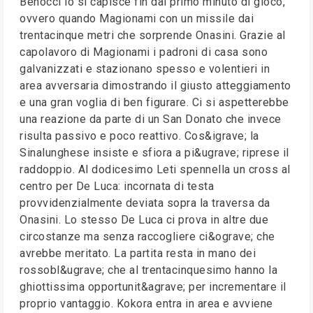
Benocci lo si capisce fin dal primo minuto di gioco,
ovvero quando Magionami con un missile dai
trentacinque metri che sorprende Onasini. Grazie al
capolavoro di Magionami i padroni di casa sono
galvanizzati e stazionano spesso e volentieri in
area avversaria dimostrando il giusto atteggiamento
e una gran voglia di ben figurare. Ci si aspetterebbe
una reazione da parte di un San Donato che invece
risulta passivo e poco reattivo. Cos&igrave; la
Sinalunghese insiste e sfiora a pi&ugrave; riprese il
raddoppio. Al dodicesimo Leti spennella un cross al
centro per De Luca: incornata di testa
provvidenzialmente deviata sopra la traversa da
Onasini. Lo stesso De Luca ci prova in altre due
circostanze ma senza raccogliere ci&ograve; che
avrebbe meritato. La partita resta in mano dei
rossobl&ugrave; che al trentacinquesimo hanno la
ghiottissima opportunit&agrave; per incrementare il
proprio vantaggio. Kokora entra in area e avviene