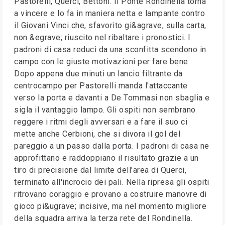
Pastorelli, Querci, Bettoni. Il Ponte Rondinella torna
a vincere e lo fa in maniera netta e lampante contro
il Giovani Vinci che, sfavorito gi&agrave; sulla carta,
non &egrave; riuscito nel ribaltare i pronostici. I
padroni di casa reduci da una sconfitta scendono in
campo con le giuste motivazioni per fare bene.
Dopo appena due minuti un lancio filtrante da
centrocampo per Pastorelli manda l'attaccante
verso la porta e davanti a De Tommasi non sbaglia e
sigla il vantaggio lampo. Gli ospiti non sembrano
reggere i ritmi degli avversari e a fare il suo ci
mette anche Cerbioni, che si divora il gol del
pareggio a un passo dalla porta. I padroni di casa ne
approfittano e raddoppiano il risultato grazie a un
tiro di precisione dal limite dell'area di Querci,
terminato all'incrocio dei pali. Nella ripresa gli ospiti
ritrovano coraggio e provano a costruire manovre di
gioco pi&ugrave; incisive, ma nel momento migliore
della squadra arriva la terza rete del Rondinella.