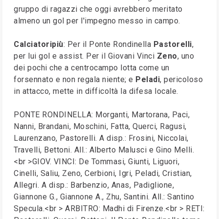
gruppo di ragazzi che oggi avrebbero meritato
almeno un gol per l'impegno messo in campo.
Calciatoripiù
: Per il Ponte Rondinella
Pastorelli
,
per lui gol e assist. Per il Giovani Vinci
Zeno
, uno
dei pochi che a centrocampo lotta come un
forsennato e non regala niente; e
Peladi
, pericoloso
in attacco, mette in difficoltà la difesa locale.
PONTE RONDINELLA: Morganti, Martorana, Paci,
Nanni, Brandani, Moschini, Fatta, Querci, Ragusi,
Laurenzano, Pastorelli. A disp.: Frosini, Niccolai,
Travelli, Bettoni. All.: Alberto Malusci e Gino Melli.
<br >GIOV. VINCI: De Tommasi, Giunti, Liguori,
Cinelli, Saliu, Zeno, Cerbioni, Igri, Peladi, Cristian,
Allegri. A disp.: Barbenzio, Anas, Padiglione,
Giannone G., Giannone A., Zhu, Santini. All.: Santino
Specula.<br > ARBITRO: Madhi di Firenze.<br > RETI: