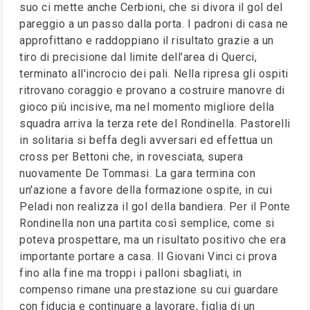
suo ci mette anche Cerbioni, che si divora il gol del
pareggio a un passo dalla porta. I padroni di casa ne
approfittano e raddoppiano il risultato grazie a un
tiro di precisione dal limite dell'area di Querci,
terminato all'incrocio dei pali. Nella ripresa gli ospiti
ritrovano coraggio e provano a costruire manovre di
gioco più incisive, ma nel momento migliore della
squadra arriva la terza rete del Rondinella. Pastorelli
in solitaria si beffa degli avversari ed effettua un
cross per Bettoni che, in rovesciata, supera
nuovamente De Tommasi. La gara termina con
un'azione a favore della formazione ospite, in cui
Peladi non realizza il gol della bandiera. Per il Ponte
Rondinella non una partita così semplice, come si
poteva prospettare, ma un risultato positivo che era
importante portare a casa. Il Giovani Vinci ci prova
fino alla fine ma troppi i palloni sbagliati, in
compenso rimane una prestazione su cui guardare
con fiducia e continuare a lavorare, figlia di un