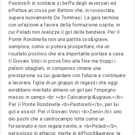
Pastorelli in solitaria si beffa degli avversari ed
effettua un cross per Bettoni che, in rovesciata,
supera nuovamente De Tommasi. La gara termina
con un'azione a favore della formazione ospite, in
cui Peladi non realizza il gol della bandiera. Per il
Ponte Rondinella non una partita cos&igrave;
semplice, come si poteva prospettare, ma un
risultato positivo che era importante portare a casa.
Il Giovani Vinci ci prova fino alla fine ma troppi i
palloni sbagliati, in compenso rimane una
prestazione su cui guardare con fiducia e continuare
a lavorare, figlia di un gruppo di ragazzi che oggi
avrebbero meritato almeno un gol per l'impegno
messo in campo.<br ><b> Calciatoripi&ugrave;</b>:
Per il Ponte Rondinella <b>Pastorelli</b>, per lui
gol e assist. Per il Giovani Vinci <b>Zeno</b>, uno
dei pochi che a centrocampo lotta come un
forsennato e non regala niente; e <b>Peladi</b>,
pericoloso in attacco, mette in difficolt&agrave; la