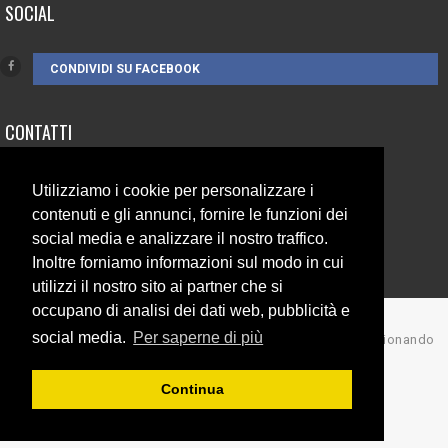
SOCIAL
CONDIVIDI SU FACEBOOK
CONTATTI
3385262752
Utilizziamo i cookie per personalizzare i
info@campionando.it
contenuti e gli annunci, fornire le funzioni dei
social media e analizzare il nostro traffico.
Inoltre forniamo informazioni sul modo in cui
utilizzi il nostro sito ai partner che si
occupano di analisi dei dati web, pubblicità e
social media.
Per saperne di più
© Copyright 2017 Campionando
Back to top
Continua