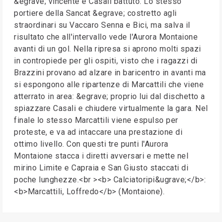
&egrave; vincente e Casali battuto. Lo stesso
portiere della Sancat &egrave; costretto agli
straordinari su Vaccaro Senna e Bici, ma salva il
risultato che all'intervallo vede l'Aurora Montaione
avanti di un gol. Nella ripresa si aprono molti spazi
in contropiede per gli ospiti, visto che i ragazzi di
Brazzini provano ad alzare in baricentro in avanti ma
si espongono alle ripartenze di Marcattili che viene
atterrato in area: &egrave; proprio lui dal dischetto a
spiazzare Casali e chiudere virtualmente la gara. Nel
finale lo stesso Marcattili viene espulso per
proteste, e va ad intaccare una prestazione di
ottimo livello. Con questi tre punti l'Aurora
Montaione stacca i diretti avversari e mette nel
mirino Limite e Capraia e San Giusto staccati di
poche lunghezze.<br ><b> Calciatoripi&ugrave;</b>:
<b>Marcattili, Loffredo</b> (Montaione).