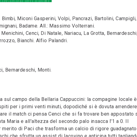
 Bimbi, Miconi Gasperini, Volpi, Pancrazi, Bartolini, Campigli,
mignani, Badame. All.: Massimo Volterrani.
Menichini, Cenci, Di Natale, Nariacu, La Grotta, Bernardeschi
rrozzo, Bianchi. Alfio Palandri.
nci, Bernardeschi, Monti.
zza sul campo della Bellaria Cappuccini: la compagine locale è
ospiti per i primi venti minuti, dopodiché si è dovuta arrendere
care il match ci pensa Cenci che si fa trovare ben appostato 
nta Maria e all'altezza del secondo palo insacca l'1 a 0. Il
 merito di Paci che trasforma un calcio di rigore guadagnato
schi che sfrutta un assist di Iacovino e anticipa tutti tagliand