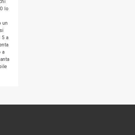
chi
0 lo
o un
si
 5 a
enta
o a
Santa
bile