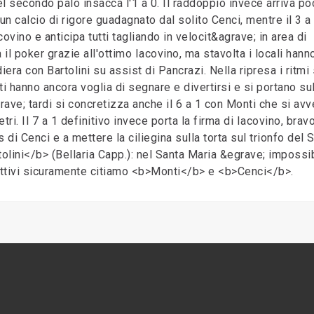
el secondo palo insacca l'1 a 0. Il raddoppio invece arriva po
n calcio di rigore guadagnato dal solito Cenci, mentre il 3 a 
ovino e anticipa tutti tagliando in velocit&agrave; in area di
a il poker grazie all'ottimo Iacovino, ma stavolta i locali hann
iera con Bartolini su assist di Pancrazi. Nella ripresa i ritmi 
ti hanno ancora voglia di segnare e divertirsi e si portano sul
ave; tardi si concretizza anche il 6 a 1 con Monti che si avv
ri. Il 7 a 1 definitivo invece porta la firma di Iacovino, brav
di Cenci e a mettere la ciliegina sulla torta sul trionfo del 
tolini</b> (Bellaria Capp.): nel Santa Maria &egrave; impossi
 attivi sicuramente citiamo <b>Monti</b> e <b>Cenci</b>.