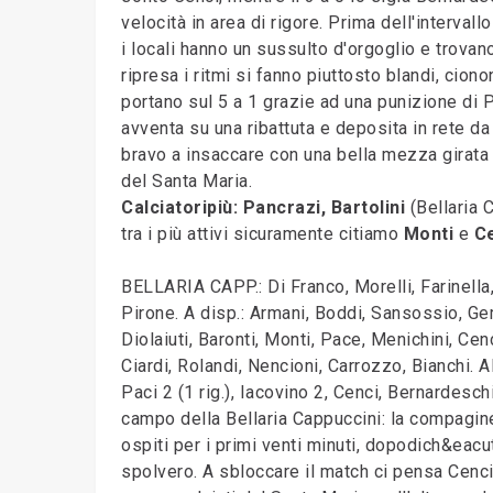
velocità in area di rigore. Prima dell'intervall
i locali hanno un sussulto d'orgoglio e trovano
ripresa i ritmi si fanno piuttosto blandi, cion
portano sul 5 a 1 grazie ad una punizione di P
avventa su una ribattuta e deposita in rete da 
bravo a insaccare con una bella mezza girata s
del Santa Maria.
Calciatoripiù: Pancrazi, Bartolini
(Bellaria 
tra i più attivi sicuramente citiamo
Monti
e
C
BELLARIA CAPP.: Di Franco, Morelli, Farinella,
Pirone. A disp.: Armani, Boddi, Sansossio, G
Diolaiuti, Baronti, Monti, Pace, Menichini, Cen
Ciardi, Rolandi, Nencioni, Carrozzo, Bianchi. 
Paci 2 (1 rig.), Iacovino 2, Cenci, Bernardeschi
campo della Bellaria Cappuccini: la compagine 
ospiti per i primi venti minuti, dopodich&eacu
spolvero. A sbloccare il match ci pensa Cenci 