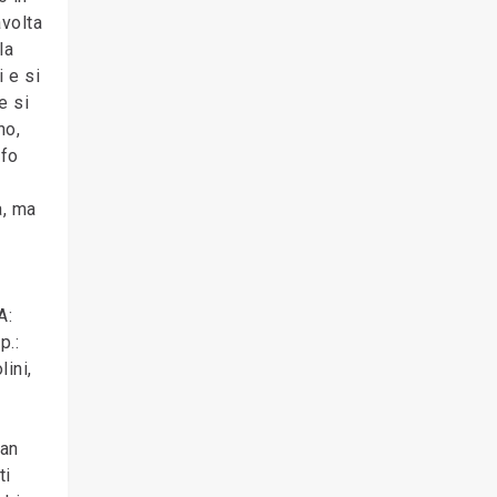
avolta
la
i e si
e si
no,
nfo
a, ma
A:
p.:
ini,
ran
ti