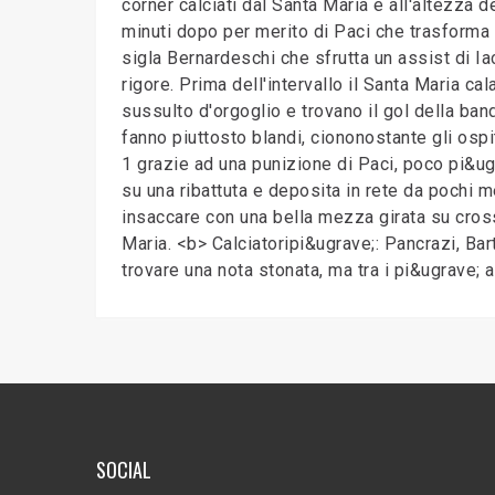
corner calciati dal Santa Maria e all'altezza d
minuti dopo per merito di Paci che trasforma u
sigla Bernardeschi che sfrutta un assist di Iac
rigore. Prima dell'intervallo il Santa Maria cal
sussulto d'orgoglio e trovano il gol della band
fanno piuttosto blandi, ciononostante gli ospi
1 grazie ad una punizione di Paci, poco pi&ugr
su una ribattuta e deposita in rete da pochi met
insaccare con una bella mezza girata su cross 
Maria. <b> Calciatoripi&ugrave;: Pancrazi, Bar
trovare una nota stonata, ma tra i pi&ugrave;
SOCIAL