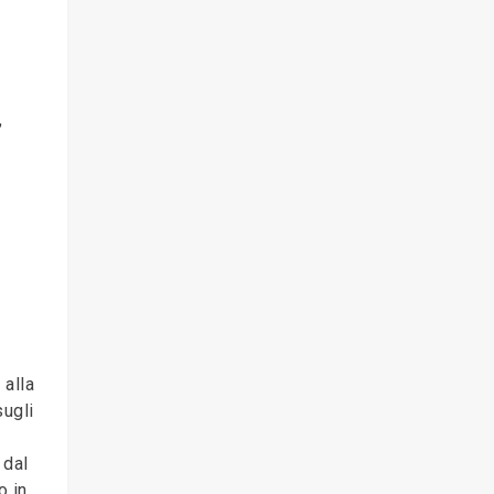
,
 alla
sugli
 dal
o in