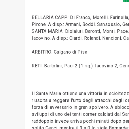
BELLARIA CAPP.: Di Franco, Morelli, Farinella,
Pirone. A disp.: Armani, Boddi, Sansossio, Ge
SANTA MARIA: Diolaiuti, Baronti, Monti, Pace, 
Iacovino. A disp.: Ciardi, Rolandi, Nencioni, Ca
ARBITRO: Galgano di Pisa
RETI: Bartolini, Paci 2 (1 rig.), Iacovino 2, Ce
Il Santa Maria ottiene una vittoria in sciolte
riuscita a reggere l'urto degli attacchi degli 
forza di avversario in gran spolvero. A sbloc
sviluppi di uno dei tanti corner calciati dal Sa
raddoppio invece arriva pochi minuti dopo per
solito Cenci, mentre il 3 a 0 lo sigla Bernarde