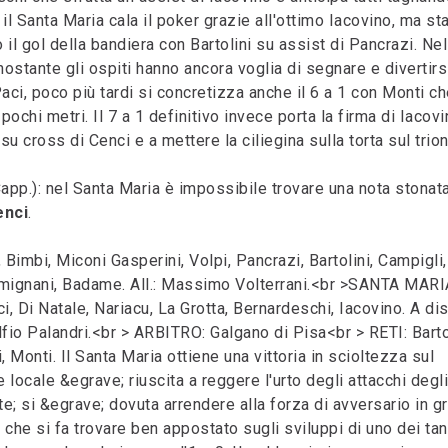
o il Santa Maria cala il poker grazie all'ottimo Iacovino, ma st
 il gol della bandiera con Bartolini su assist di Pancrazi. Nel
onostante gli ospiti hanno ancora voglia di segnare e divertirs
aci, poco più tardi si concretizza anche il 6 a 1 con Monti ch
pochi metri. Il 7 a 1 definitivo invece porta la firma di Iacovi
u cross di Cenci e a mettere la ciliegina sulla torta sul trio
Capp.): nel Santa Maria è impossibile trovare una nota stonat
enci
.
 Bimbi, Miconi Gasperini, Volpi, Pancrazi, Bartolini, Campigli,
emignani, Badame. All.: Massimo Volterrani.<br >SANTA MARI
ci, Di Natale, Nariacu, La Grotta, Bernardeschi, Iacovino. A dis
Alfio Palandri.<br > ARBITRO: Galgano di Pisa<br > RETI: Bartol
, Monti. Il Santa Maria ottiene una vittoria in scioltezza sul
locale &egrave; riuscita a reggere l'urto degli attacchi degli
te; si &egrave; dovuta arrendere alla forza di avversario in g
che si fa trovare ben appostato sugli sviluppi di uno dei tan