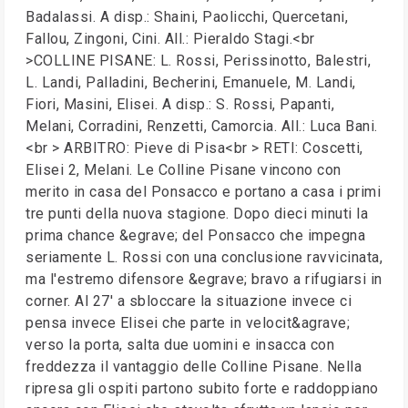
Badalassi. A disp.: Shaini, Paolicchi, Quercetani,
Fallou, Zingoni, Cini. All.: Pieraldo Stagi.<br
>COLLINE PISANE: L. Rossi, Perissinotto, Balestri,
L. Landi, Palladini, Becherini, Emanuele, M. Landi,
Fiori, Masini, Elisei. A disp.: S. Rossi, Papanti,
Melani, Corradini, Renzetti, Camorcia. All.: Luca Bani.
<br > ARBITRO: Pieve di Pisa<br > RETI: Coscetti,
Elisei 2, Melani. Le Colline Pisane vincono con
merito in casa del Ponsacco e portano a casa i primi
tre punti della nuova stagione. Dopo dieci minuti la
prima chance &egrave; del Ponsacco che impegna
seriamente L. Rossi con una conclusione ravvicinata,
ma l'estremo difensore &egrave; bravo a rifugiarsi in
corner. Al 27' a sbloccare la situazione invece ci
pensa invece Elisei che parte in velocit&agrave;
verso la porta, salta due uomini e insacca con
freddezza il vantaggio delle Colline Pisane. Nella
ripresa gli ospiti partono subito forte e raddoppiano