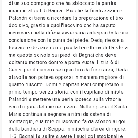
di un suo compagno che ha sbloccato la partita
insieme al gol di Bagnai. Più che la finalizzazione,
Palandri ci tiene a ricordare la preparazione al tiro
decisivo, grazie a quell'Iacovino che ha saputo
incunearsi nella difesa avversaria anticipando la sua
conclusione con la punta del piede. Dedaj riesce a
toccare e deviare come può la traiettoria della sfera,
ma questa scivola sui piedi di Bagnai che deve
soltanto mettere dentro a porta vuota. Il tris è di
Cenci: per il numero sei gran tiro da fuori area, Dedaj
stavolta non poteva opporsi in maniera migliore di
quanto riuscito. Demi e capitan Paci completano il
primo tempo senza storia, con il capitano di mister
Palandri a mettere una seria ipoteca sulla vittoria
con il rigore del cinque a zero. Nella ripresa il Santa
Maria continua a segnare a ritmi da catena di
montaggio, e la rete di Iacovino fa da sfondo al gol
della bandiera di Scippa, in mischia d'area di rigore.
1-6. Bagnai fa salire a sette i suoi gol stagionali e