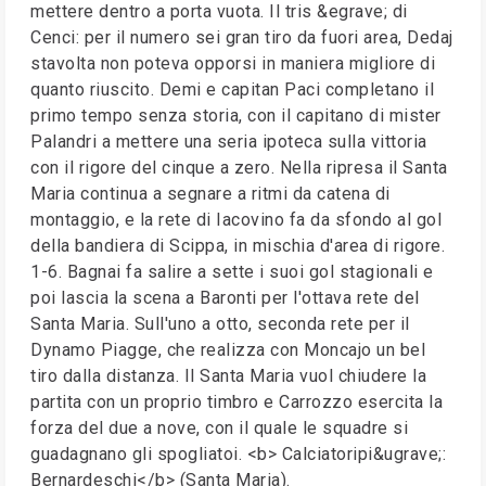
mettere dentro a porta vuota. Il tris &egrave; di
Cenci: per il numero sei gran tiro da fuori area, Dedaj
stavolta non poteva opporsi in maniera migliore di
quanto riuscito. Demi e capitan Paci completano il
primo tempo senza storia, con il capitano di mister
Palandri a mettere una seria ipoteca sulla vittoria
con il rigore del cinque a zero. Nella ripresa il Santa
Maria continua a segnare a ritmi da catena di
montaggio, e la rete di Iacovino fa da sfondo al gol
della bandiera di Scippa, in mischia d'area di rigore.
1-6. Bagnai fa salire a sette i suoi gol stagionali e
poi lascia la scena a Baronti per l'ottava rete del
Santa Maria. Sull'uno a otto, seconda rete per il
Dynamo Piagge, che realizza con Moncajo un bel
tiro dalla distanza. Il Santa Maria vuol chiudere la
partita con un proprio timbro e Carrozzo esercita la
forza del due a nove, con il quale le squadre si
guadagnano gli spogliatoi. <b> Calciatoripi&ugrave;:
Bernardeschi</b> (Santa Maria).