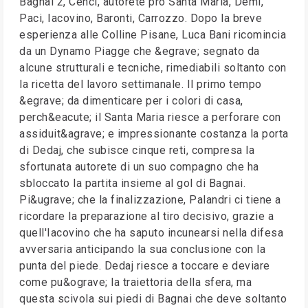
Bagnai 2, Cenci, autorete pro Santa Maria, Demi,
Paci, Iacovino, Baronti, Carrozzo. Dopo la breve
esperienza alle Colline Pisane, Luca Bani ricomincia
da un Dynamo Piagge che &egrave; segnato da
alcune strutturali e tecniche, rimediabili soltanto con
la ricetta del lavoro settimanale. Il primo tempo
&egrave; da dimenticare per i colori di casa,
perch&eacute; il Santa Maria riesce a perforare con
assiduit&agrave; e impressionante costanza la porta
di Dedaj, che subisce cinque reti, compresa la
sfortunata autorete di un suo compagno che ha
sbloccato la partita insieme al gol di Bagnai.
Pi&ugrave; che la finalizzazione, Palandri ci tiene a
ricordare la preparazione al tiro decisivo, grazie a
quell'Iacovino che ha saputo incunearsi nella difesa
avversaria anticipando la sua conclusione con la
punta del piede. Dedaj riesce a toccare e deviare
come pu&ograve; la traiettoria della sfera, ma
questa scivola sui piedi di Bagnai che deve soltanto