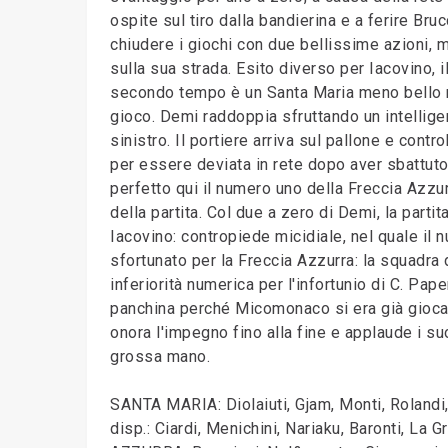
ospite sul tiro dalla bandierina e a ferire Br
chiudere i giochi con due bellissime azioni, 
sulla sua strada. Esito diverso per Iacovino, i
secondo tempo è un Santa Maria meno bello ma 
gioco. Demi raddoppia sfruttando un intellige
sinistro. Il portiere arriva sul pallone e con
per essere deviata in rete dopo aver sbattuto
perfetto qui il numero uno della Freccia Azzu
della partita. Col due a zero di Demi, la partit
Iacovino: contropiede micidiale, nel quale il n
sfortunato per la Freccia Azzurra: la squadra 
inferiorità numerica per l'infortunio di C. Pap
panchina perché Micomonaco si era già giocato
onora l'impegno fino alla fine e applaude i 
grossa mano.
SANTA MARIA: Diolaiuti, Gjam, Monti, Rolandi,
disp.: Ciardi, Menichini, Nariaku, Baronti, La G