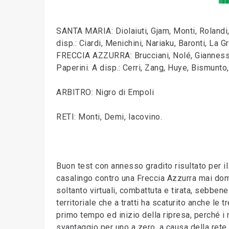
SANTA MARIA: Diolaiuti, Gjam, Monti, Rolandi,
disp.: Ciardi, Menichini, Nariaku, Baronti, La Gr
FRECCIA AZZURRA: Brucciani, Nolé, Giannessi, A
Paperini. A disp.: Cerri, Zang, Huye, Bismunto
ARBITRO: Nigro di Empoli
RETI: Monti, Demi, Iacovino.
Buon test con annesso gradito risultato per il
casalingo contro una Freccia Azzurra mai doma.
soltanto virtuali, combattuta e tirata, sebbene
territoriale che a tratti ha scaturito anche le 
primo tempo ed inizio della ripresa, perché i
svantaggio per uno a zero, a causa della rete 