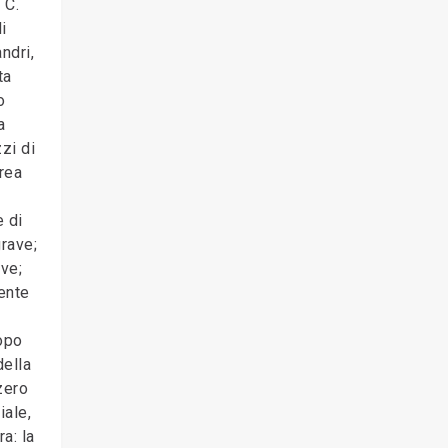
 C.
i
ndri,
ta
o
a
zi di
rea
e di
grave;
ve;
gente
opo
della
zero
iale,
a: la