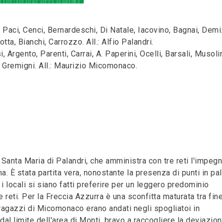
 Paci, Cenci, Bernardeschi, Di Natale, Iacovino, Bagnai, Demi
otta, Bianchi, Carrozzo. All.: Alfio Palandri.
rgento, Parenti, Carrai, A. Paperini, Ocelli, Barsali, Musolin
, Gremigni. All.: Maurizio Micomonaco.
 Santa Maria di Palandri, che amministra con tre reti l'impeg
 È stata partita vera, nonostante la presenza di punti in pal
 i locali si siano fatti preferire per un leggero predominio
tre reti. Per la Freccia Azzurra è una sconfitta maturata tra fin
 ragazzi di Micomonaco erano andati negli spogliatoi in
dal limite dell'area di Monti, bravo a raccogliere la deviazio