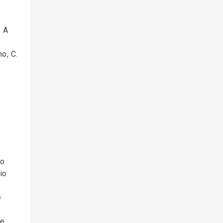
. A
o, C.
no
io
e
ne