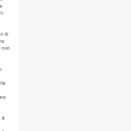
 a
ni
o di
sce
e non
o
o
n
lla
una
. A