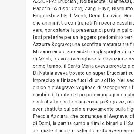
AZZURRA: Brucciani, Nol&eacute;, Giannessi, Arg
Paperini. A disp.: Cerri, Zang, Huye, Bismunt
Empoli<br > RETI: Monti, Demi, Iacovino. Buon 
che amministra con tre reti l'impegno casalin
vera, nonostante la presenza di punti in palio 
fatti preferire per un leggero predominio territ
Azzurra &egrave; una sconfitta maturata tra fi
Micomonaco erano andati negli spogliatoi in sv
di Monti, bravo a raccogliere la deviazione osp
primo tempo, il Santa Maria aveva provato a c
Di Natale aveva trovato un super Brucciani sul
impreciso e finisce fuori di un soffio. Nel 
cinico e pi&ugrave; voglioso di raccogliere i 
cambio di fronte del proprio compagno e calcian
controbatte con le mani come pu&ograve;, ma 
aver sbattuto sul palo e nuovamente sulla figu
Freccia Azzurra, che comunque si &egrave; dim
di Demi, la partita cambia ritmi e binari e il 
nel quale il numero salta il diretto avversario 