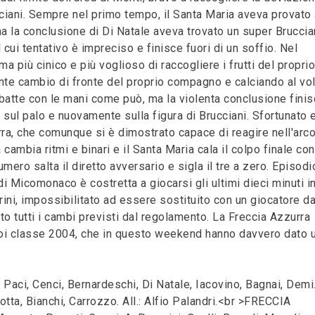
ucciani. Sempre nel primo tempo, il Santa Maria aveva provato
ma la conclusione di Di Natale aveva trovato un super Bruccia
l cui tentativo è impreciso e finisce fuori di un soffio. Nel
più cinico e più voglioso di raccogliere i frutti del proprio
nte cambio di fronte del proprio compagno e calciando al vol
trobatte con le mani come può, ma la violenta conclusione fini
 sul palo e nuovamente sulla figura di Brucciani. Sfortunato 
rra, che comunque si è dimostrato capace di reagire nell'arc
a cambia ritmi e binari e il Santa Maria cala il colpo finale con
umero salta il diretto avversario e sigla il tre a zero. Episodi
di Micomonaco è costretta a giocarsi gli ultimi dieci minuti i
erini, impossibilitato ad essere sostituito con un giocatore da
 tutti i cambi previsti dal regolamento. La Freccia Azzurra
suoi classe 2004, che in questo weekend hanno davvero dato 
 Paci, Cenci, Bernardeschi, Di Natale, Iacovino, Bagnai, Demi
rotta, Bianchi, Carrozzo. All.: Alfio Palandri.<br >FRECCIA