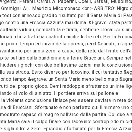
ento, Parenti, Carrai, A. Paperini, Ocelli, Barsali, Musolino,
o, Gremigni. All.: Maurizio Micomonaco.<br > ARBITRO: Nigro d
test con annesso gradito risultato per il Santa Maria di Pala
go contro una Freccia Azzurra mai doma. &Egrave; stata parti
soltanto virtuali, combattuta e tirata, sebbene i locali si sian
oriale che a tratti ha scaturito anche le tre reti. Per la Frecci
ne primo tempo ed inizio della ripresa, perch&eacute; i ragaz
antaggio per uno a zero, a causa della rete dal limite dell'a
ite sul tiro dalla bandierina e a ferire Brucciani. Sempre nel
hiudere i giochi con due bellissime azioni, ma la conclusion
la sua strada. Esito diverso per Iacovino, il cui tentativo &e
secondo tempo &egrave; un Santa Maria meno bello ma pi&ugra
frutti del proprio gioco. Demi raddoppia sfruttando un intelli
do al volo di sinistro. Il portiere arriva sul pallone e
la violenta conclusione finisce per essere deviata in rete d
ra di Brucciani. Sfortunato e non perfetto qui il numero uno 
ostrato capace di reagire nell'arco della partita. Col due a 
Santa Maria cala il colpo finale con Iacovino: contropiede micid
e sigla il tre a zero. Episodio sfortunato per la Freccia Azzurr