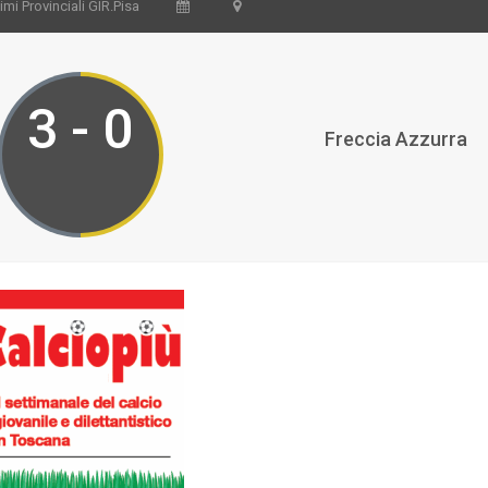
mi Provinciali GIR.Pisa
3 - 0
Freccia Azzurra