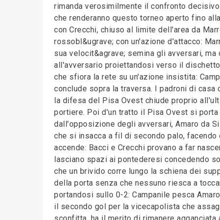
rimanda verosimilmente il confronto decisivo 
che renderanno questo torneo aperto fino alla
con Crecchi, chiuso al limite dell'area da Marr
rossobl&ugrave; con un'azione d'attacco: Mar
sua velocit&agrave; semina gli avversari, ma 
all'avversario proiettandosi verso il dischet
che sfiora la rete su un'azione insistita: Camp
conclude sopra la traversa. I padroni di casa c
la difesa del Pisa Ovest chiude proprio all'u
portiere. Poi d'un tratto il Pisa Ovest si port
dall'opposizione degli avversari, Amaro da Si
che si insacca a fil di secondo palo, facendo 
accende: Bacci e Crecchi provano a far nasce
lasciano spazi ai pontederesi concedendo sol
che un brivido corre lungo la schiena dei supp
della porta senza che nessuno riesca a toccarl
portandosi sullo 0-2: Campanile pesca Amaro 
il secondo gol per la vicecapolista che assagg
sconfitta, ha il merito di rimanere agganciata