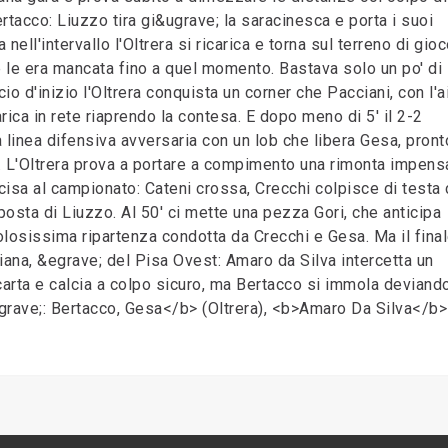
ertacco: Liuzzo tira gi&ugrave; la saracinesca e porta i suoi
 nell'intervallo l'Oltrera si ricarica e torna sul terreno di gio
 le era mancata fino a quel momento. Bastava solo un po' di
cio d'inizio l'Oltrera conquista un corner che Pacciani, con l'a
ica in rete riaprendo la contesa. E dopo meno di 5' il 2-2
 linea difensiva avversaria con un lob che libera Gesa, pront
zo. L'Oltrera prova a portare a compimento una rimonta impens
ecisa al campionato: Cateni crossa, Crecchi colpisce di testa
posta di Liuzzo. Al 50' ci mette una pezza Gori, che anticipa
colosissima ripartenza condotta da Crecchi e Gesa. Ma il final
ana, &egrave; del Pisa Ovest: Amaro da Silva intercetta un
carta e calcia a colpo sicuro, ma Bertacco si immola deviando
&ugrave;: Bertacco, Gesa</b> (Oltrera), <b>Amaro Da Silva</b>