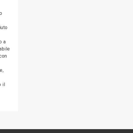
co
iuto
o a
abile
 con
e,
 il