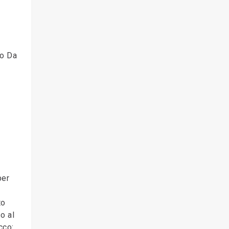
ro Da
per
to
o al
cco: