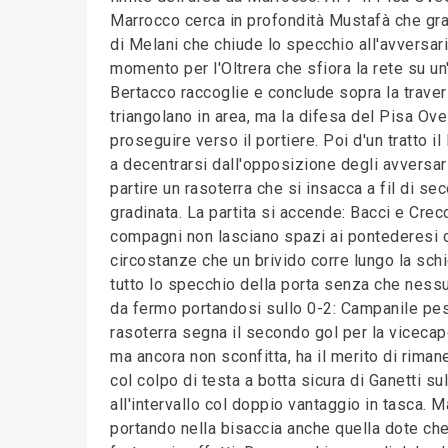
Marrocco cerca in profondità Mustafà che graz
di Melani che chiude lo specchio all'avversar
momento per l'Oltrera che sfiora la rete su un'
Bertacco raccoglie e conclude sopra la traversa
triangolano in area, ma la difesa del Pisa Ove
proseguire verso il portiere. Poi d'un tratto i
a decentrarsi dall'opposizione degli avversar
partire un rasoterra che si insacca a fil di s
gradinata. La partita si accende: Bacci e Cre
compagni non lasciano spazi ai pontederesi c
circostanze che un brivido corre lungo la schi
tutto lo specchio della porta senza che nessun
da fermo portandosi sullo 0-2: Campanile pes
rasoterra segna il secondo gol per la vicecapo
ma ancora non sconfitta, ha il merito di rima
col colpo di testa a botta sicura di Ganetti su
all'intervallo col doppio vantaggio in tasca. Ma
portando nella bisaccia anche quella dote che