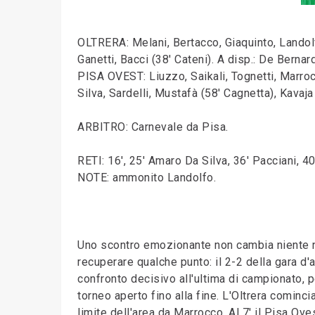
OLTRERA: Melani, Bertacco, Giaquinto, Landolfo
Ganetti, Bacci (38' Cateni). A disp.: De Bernardi
PISA OVEST: Liuzzo, Saikali, Tognetti, Marroc
Silva, Sardelli, Mustafà (58' Cagnetta), Kavaja 
ARBITRO: Carnevale da Pisa.
RETI: 16', 25' Amaro Da Silva, 36' Pacciani, 40
NOTE: ammonito Landolfo.
Uno scontro emozionante non cambia niente ne
recuperare qualche punto: il 2-2 della gara d'
confronto decisivo all'ultima di campionato, 
torneo aperto fino alla fine. L'Oltrera cominc
limite dell'area da Marrocco. Al 7' il Pisa Ove