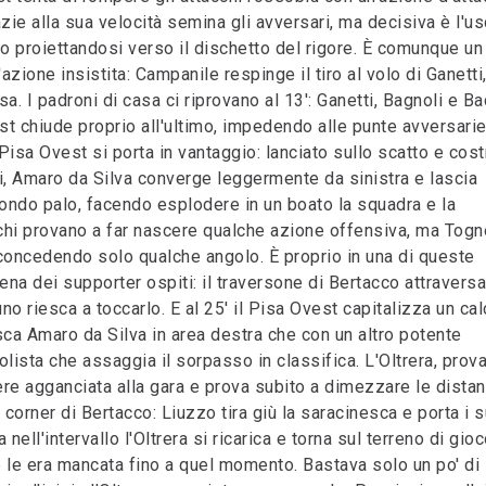
ie alla sua velocità semina gli avversari, ma decisiva è l'us
io proiettandosi verso il dischetto del rigore. È comunque u
azione insistita: Campanile respinge il tiro al volo di Ganetti
. I padroni di casa ci riprovano al 13': Ganetti, Bagnoli e Ba
st chiude proprio all'ultimo, impedendo alle punte avversarie
l Pisa Ovest si porta in vantaggio: lanciato sullo scatto e cost
i, Amaro da Silva converge leggermente da sinistra e lascia
econdo palo, facendo esplodere in un boato la squadra e la
cchi provano a far nascere qualche azione offensiva, ma Togne
oncedendo solo qualche angolo. È proprio in una di queste
ena dei supporter ospiti: il traversone di Bertacco attraversa
o riesca a toccarlo. E al 25' il Pisa Ovest capitalizza un cal
ca Amaro da Silva in area destra che con un altro potente
lista che assaggia il sorpasso in classifica. L'Oltrera, prov
nere agganciata alla gara e prova subito a dimezzare le dista
l corner di Bertacco: Liuzzo tira giù la saracinesca e porta i s
 nell'intervallo l'Oltrera si ricarica e torna sul terreno di gio
 le era mancata fino a quel momento. Bastava solo un po' di