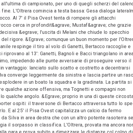
all'ultima di campionato, per uno di quegli scherzi del calen
 fine. L'Oltrera comincia a testa bassa: Gesa dialoga latera
occo. Al 7' il Pisa Ovest tenta di rompere gli attacchi
rocco cerca in profondit&agrave; Mustaf&agrave; che grazie 
decisiva &egrave; l'uscita di Melani che chiude lo specchio
to del rigore. &Egrave; comunque un buon momento per l'Oltre
anile respinge il tiro al volo di Ganetti, Bertacco raccoglie e
i riprovano al 13': Ganetti, Bagnoli e Bacci triangolano in are
ltimo, impedendo alle punte avversarie di proseguire verso il
a in vantaggio: lanciato sullo scatto e costretto a decentrarsi
lva converge leggermente da sinistra e lascia partire un raso
esplodere in un boato la squadra e la gradinata. La partita si
re qualche azione offensiva, ma Tognetti e compagni non
o qualche angolo. &Egrave; proprio in una di queste circost
orter ospiti: il traversone di Bertacco attraversa tutto lo sp
o. E al 25' il Pisa Ovest capitalizza un calcio da fermo
da Silva in area destra che con un altro potente rasoterra s
ia il sorpasso in classifica. L'Oltrera, provata ma ancora no
 alla gara e prova subito a dimezzare le distanze col colpo di