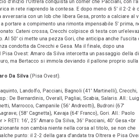
cio d'inizio l'Oltrera conquista un corner che Pacciani, con l'a
ica in rete riaprendo la contesa. E dopo meno di 5' il 2-2 è 
a avversaria con un lob che libera Gesa, pronto a calciare al 
va a portare a compimento una rimonta impensabile 5' prima, n
ionato: Cateni crossa, Crecchi colpisce di testa con un'eleva
. Al 50' ci mette una pezza Gori, che anticipa anche l'uscita 
enza condotta da Crecchi e Gesa. Ma il finale, dopo una
l Pisa Ovest: Amaro da Silva intercetta un passaggio della d
icuro, ma Bertacco si immola deviando il pallone proprio sulla
ro Da Silva
(Pisa Ovest).
quinto, Landolfo, Pacciani, Bagnoli (41' Martinelli), Crecchi,
p.: De Bernardinis, Overall, Pagliai, Scabia, Salaris. All.: Luig
tti, Marrocco, Campanile (56' Andreotti), Budroni (67'
grave; (58' Cagnetta), Kavaja (64' Franco), Gori. All.: Paolo
 > RETI: 16', 25' Amaro Da Silva, 36' Pacciani, 40' Gesa.<br
nante non cambia niente nella corsa al titolo, se non che
lche punto: il 2-2 della gara d'andata tra Oltrera e Pisa Ove