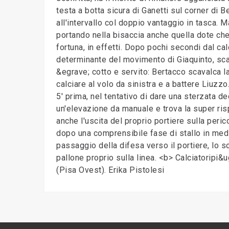
testa a botta sicura di Ganetti sul corner di B
all'intervallo col doppio vantaggio in tasca. Ma
portando nella bisaccia anche quella dote che
fortuna, in effetti. Dopo pochi secondi dal cal
determinante del movimento di Giaquinto, scar
&egrave; cotto e servito: Bertacco scavalca la
calciare al volo da sinistra e a battere Liuz
5' prima, nel tentativo di dare una sterzata d
un'elevazione da manuale e trova la super ris
anche l'uscita del proprio portiere sulla peri
dopo una comprensibile fase di stallo in medi
passaggio della difesa verso il portiere, lo s
pallone proprio sulla linea. <b> Calciatoripi
(Pisa Ovest). Erika Pistolesi