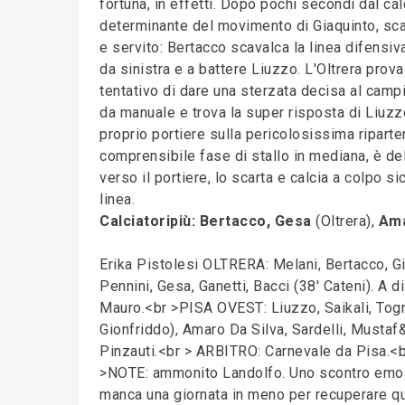
fortuna, in effetti. Dopo pochi secondi dal cal
determinante del movimento di Giaquinto, scar
e servito: Bertacco scavalca la linea difensiv
da sinistra e a battere Liuzzo. L'Oltrera pro
tentativo di dare una sterzata decisa al camp
da manuale e trova la super risposta di Liuzzo
proprio portiere sulla pericolosissima ripart
comprensibile fase di stallo in mediana, è de
verso il portiere, lo scarta e calcia a colpo s
linea.
Calciatoripiù: Bertacco, Gesa
(Oltrera),
Ama
Erika Pistolesi OLTRERA: Melani, Bertacco, Gia
Pennini, Gesa, Ganetti, Bacci (38' Cateni). A dis
Mauro.<br >PISA OVEST: Liuzzo, Saikali, Togne
Gionfriddo), Amaro Da Silva, Sardelli, Mustaf&a
Pinzauti.<br > ARBITRO: Carnevale da Pisa.<br
>NOTE: ammonito Landolfo. Uno scontro emozio
manca una giornata in meno per recuperare qua