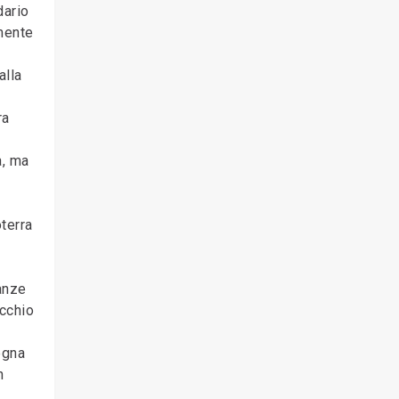
dario
lmente
alla
ra
a, ma
terra
anze
ecchio
egna
n