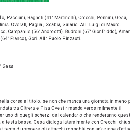
, Pacciani, Bagnoli (41' Martinelli), Crecchi, Pennini, Gesa,
nis, Overall, Pagliai, Scabia, Salaris. All.: Luigi di Mauro.
co, Campanile (56' Andreotti), Budroni (67' Gionfriddo), Ama
(64' Franco), Gori. All.: Paolo Pinzauti.
' Gesa.
lla corsa al titolo, se non che manca una giornata in meno 
andata tra Oltrera e Pisa Ovest rimanda verosimilmente il
per uno di quegli scherzi del calendario che renderanno ques
ia a testa bassa: Gesa dialoga lateralmente con Crecchi, chius
st tenta di rompere gli attacchi rossoblù con un'azione d'atta