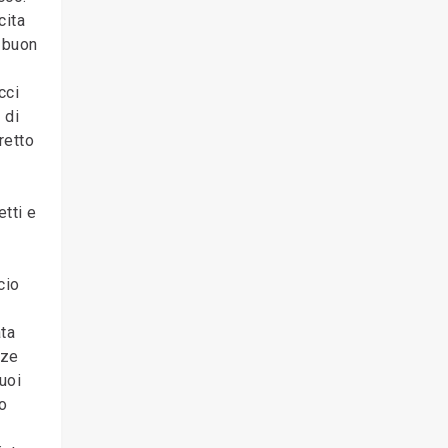
cita
n buon
,
cci
 di
retto
tti e
cio
ata
nze
uoi
co