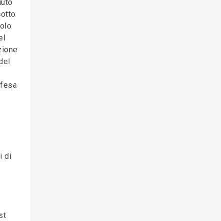
iuto
cotto
volo
el
zione
del
ifesa
i di
st