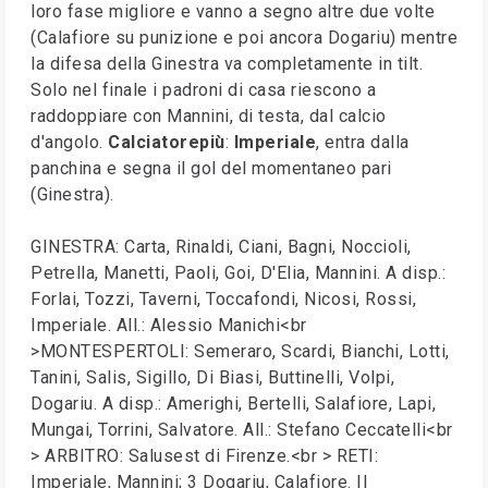
loro fase migliore e vanno a segno altre due volte
(Calafiore su punizione e poi ancora Dogariu) mentre
la difesa della Ginestra va completamente in tilt.
Solo nel finale i padroni di casa riescono a
raddoppiare con Mannini, di testa, dal calcio
d'angolo.
Calciatorepiù
:
Imperiale
, entra dalla
panchina e segna il gol del momentaneo pari
(Ginestra).
GINESTRA: Carta, Rinaldi, Ciani, Bagni, Noccioli,
Petrella, Manetti, Paoli, Goi, D'Elia, Mannini. A disp.:
Forlai, Tozzi, Taverni, Toccafondi, Nicosi, Rossi,
Imperiale. All.: Alessio Manichi<br
>MONTESPERTOLI: Semeraro, Scardi, Bianchi, Lotti,
Tanini, Salis, Sigillo, Di Biasi, Buttinelli, Volpi,
Dogariu. A disp.: Amerighi, Bertelli, Salafiore, Lapi,
Mungai, Torrini, Salvatore. All.: Stefano Ceccatelli<br
> ARBITRO: Salusest di Firenze.<br > RETI:
Imperiale, Mannini; 3 Dogariu, Calafiore. Il