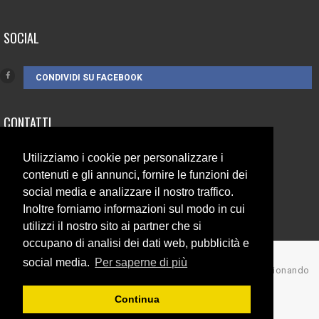
SOCIAL
CONDIVIDI SU FACEBOOK
CONTATTI
Utilizziamo i cookie per personalizzare i
3385262752
contenuti e gli annunci, fornire le funzioni dei
info@campionando.it
social media e analizzare il nostro traffico.
Inoltre forniamo informazioni sul modo in cui
utilizzi il nostro sito ai partner che si
occupano di analisi dei dati web, pubblicità e
social media.
Per saperne di più
© Copyright 2017 Campionando
Back to top
Continua