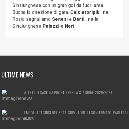
Sinalunghese con un gran gol da fuori area.
Buona la direzione di gara.
Calciatoripiù
: nel
Rosia segnaliamo
Senesi
e
Berti
, nella
Sinalunghese
Palazzi
e
Neri
.
ULTIME NEWS
ATLETICO CASCINA PRONTO PER LA STAGIONE 2026/2027
EMPOLI, I TECNICI DEL SETT. GIOV.: TONELLI CONFERMATO, PAOLETTI
IN U15