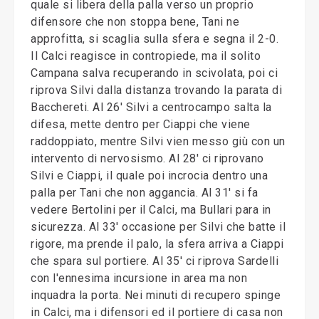
quale si libera della palla verso un proprio
difensore che non stoppa bene, Tani ne
approfitta, si scaglia sulla sfera e segna il 2-0.
Il Calci reagisce in contropiede, ma il solito
Campana salva recuperando in scivolata, poi ci
riprova Silvi dalla distanza trovando la parata di
Bacchereti. Al 26' Silvi a centrocampo salta la
difesa, mette dentro per Ciappi che viene
raddoppiato, mentre Silvi vien messo giù con un
intervento di nervosismo. Al 28' ci riprovano
Silvi e Ciappi, il quale poi incrocia dentro una
palla per Tani che non aggancia. Al 31' si fa
vedere Bertolini per il Calci, ma Bullari para in
sicurezza. Al 33' occasione per Silvi che batte il
rigore, ma prende il palo, la sfera arriva a Ciappi
che spara sul portiere. Al 35' ci riprova Sardelli
con l'ennesima incursione in area ma non
inquadra la porta. Nei minuti di recupero spinge
in Calci, ma i difensori ed il portiere di casa non