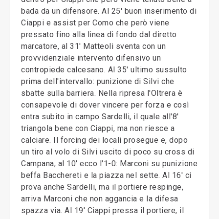
bada da un difensore. Al 25' buon inserimento di
Ciappi e assist per Como che però viene
pressato fino alla linea di fondo dal diretto
marcatore, al 31' Matteoli sventa con un
provvidenziale intervento difensivo un
contropiede calcesano. Al 35' ultimo sussulto
prima dell'intervallo: punizione di Silvi che
sbatte sulla barriera. Nella ripresa l'Oltrera è
consapevole di dover vincere per forza e così
entra subito in campo Sardelli, il quale all'8'
triangola bene con Ciappi, ma non riesce a
calciare. Il forcing dei locali prosegue e, dopo
un tiro al volo di Silvi uscito di poco su cross di
Campana, al 10' ecco l'1-0: Marconi su punizione
beffa Bacchereti e la piazza nel sette. Al 16' ci
prova anche Sardelli, ma il portiere respinge,
arriva Marconi che non aggancia e la difesa
spazza via. Al 19' Ciappi pressa il portiere, il