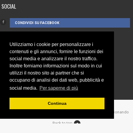
SOCIAL
CONDIVIDI SU FACEBOOK
Utilizziamo i cookie per personalizzare i
CONTATTI
contenuti e gli annunci, fornire le funzioni dei
social media e analizzare il nostro traffico.
Inoltre forniamo informazioni sul modo in cui
3385262752
utilizzi il nostro sito ai partner che si
info@campionando.it
occupano di analisi dei dati web, pubblicità e
social media.
Per saperne di più
Continua
© Copyright 2017 Campionando
Back to top