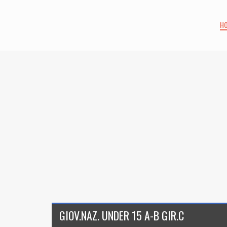
H
GIOV.NAZ. UNDER 15 A-B GIR.C