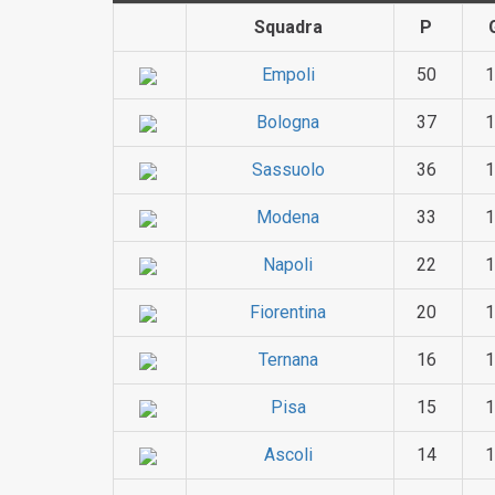
Squadra
P
Empoli
50
1
Bologna
37
1
Sassuolo
36
1
Modena
33
1
Napoli
22
1
Fiorentina
20
1
Ternana
16
1
Pisa
15
1
Ascoli
14
1