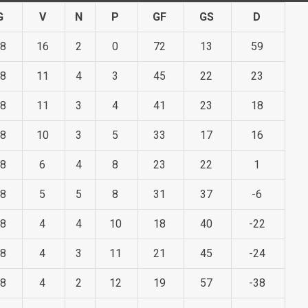
G
V
N
P
GF
GS
D
8
16
2
0
72
13
59
8
11
4
3
45
22
23
8
11
3
4
41
23
18
8
10
3
5
33
17
16
8
6
4
8
23
22
1
8
5
5
8
31
37
-6
8
4
4
10
18
40
-22
8
4
3
11
21
45
-24
8
4
2
12
19
57
-38