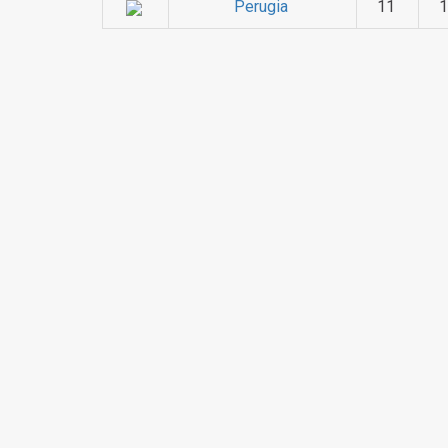
Perugia
11
1