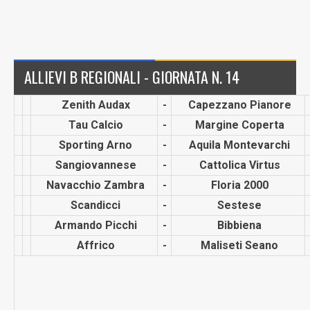
ALLIEVI B REGIONALI - GIORNATA N. 14
Zenith Audax
-
Capezzano Pianore
Tau Calcio
-
Margine Coperta
Sporting Arno
-
Aquila Montevarchi
Sangiova­nnese
-
Cattolica Virtus
Navacchio Zambra
-
Floria 2000
Scandicci
-
Sestese
Armando Picchi
-
Bibbiena
Affrico
-
Maliseti Seano