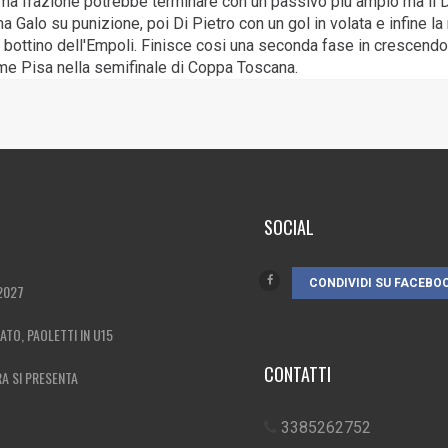
 prima frazione potrebbe terminare con un passivo più ampio ma il 
alo su punizione, poi Di Pietro con un gol in volata e infine la 
l bottino dell'Empoli. Finisce cosi una seconda fase in crescend
ame Pisa nella semifinale di Coppa Toscana.
SOCIAL
CONDIVIDI SU FACEBO
2027
MATO, PAOLETTI IN U15
CONTATTI
RA SI PRESENTA
3385262752