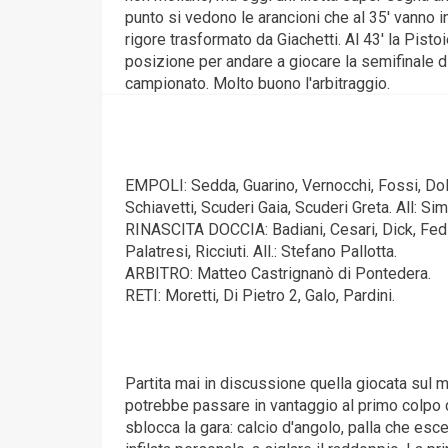
punto si vedono le arancioni che al 35' vanno in
rigore trasformato da Giachetti. Al 43' la Pist
posizione per andare a giocare la semifinale d
campionato. Molto buono l'arbitraggio.
EMPOLI: Sedda, Guarino, Vernocchi, Fossi, Dolo, 
Schiavetti, Scuderi Gaia, Scuderi Greta. All: Sim
RINASCITA DOCCIA: Badiani, Cesari, Dick, Fedi, 
Palatresi, Ricciuti. All.: Stefano Pallotta.
ARBITRO: Matteo Castrignanò di Pontedera.
RETI: Moretti, Di Pietro 2, Galo, Pardini.
Partita mai in discussione quella giocata sul 
potrebbe passare in vantaggio al primo colpo co
sblocca la gara: calcio d'angolo, palla che esce