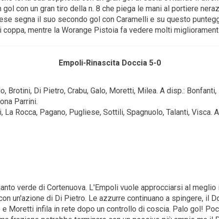
 gol con un gran tiro della n. 8 che piega le mani al portiere neraz
oiese segna il suo secondo gol con Caramelli e su questo punteggio
i coppa, mentre la Worange Pistoia fa vedere molti miglioramenti,
Empoli-Rinascita Doccia 5-0
Brotini, Di Pietro, Crabu, Galo, Moretti, Milea. A disp.: Bonfanti, 
ona Parrini.
La Rocca, Pagano, Pugliese, Sottili, Spagnuolo, Talanti, Visca. A
manto verde di Cortenuova. L'Empoli vuole approcciarsi al meglio 
n un'azione di Di Pietro. Le azzurre continuano a spingere, il Do
 e Moretti infila in rete dopo un controllo di coscia. Palo gol! Po