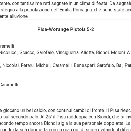
ertente, con tantissime reti segnate in un clima di festa. Da segnal
sostegno alla popolazione dell'Emilia Romagna, che sono state acq
ente alluvione.
Pisa-Worange Pistoia 5-2
aramelli
Nicolucci, Scacco, Garofalo, Vinciguerra, Aliotta, Biondi, Meloni. A 
colai, Feraru, Micheli, Caramelli, Benesperi, Garofalo, Bai, Parenti
 Caramelli.
giocano un bel calcio, con continui cambi di fronte. Il Pisa riesce
iro sul secondo palo. Al 25' il Pisa raddoppia con Biondi, che si i
i secondo tempo ancora Biondi sigla la sua personale doppietta. La
e lei la sua doppietta con un gran gol di suola evitando il difens