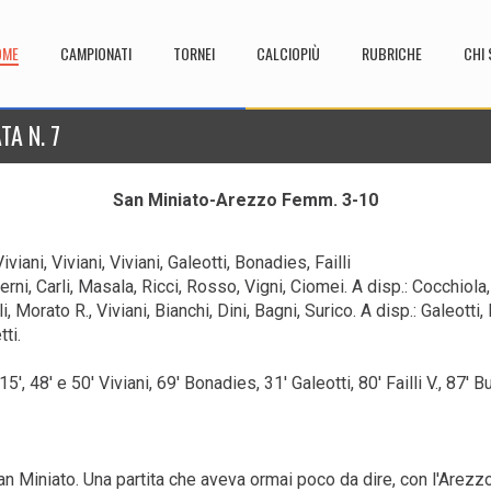
OME
CAMPIONATI
TORNEI
CALCIOPIÙ
RUBRICHE
CHI 
TA N. 7
San Miniato-Arezzo Femm. 3-10
viani, Viviani, Viviani, Galeotti, Bonadies, Failli
ni, Carli, Masala, Ricci, Rosso, Vigni, Ciomei. A disp.: Cocchiola, B
i, Morato R., Viviani, Bianchi, Dini, Bagni, Surico. A disp.: Galeotti
ti.
15', 48' e 50' Viviani, 69' Bonadies, 31' Galeotti, 80' Failli V., 87' B
an Miniato. Una partita che aveva ormai poco da dire, con l'Arez