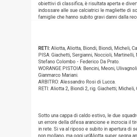
obiettivi di classifica, è risultata aperta e div
indossare alle sue calciatrici le magliette di 
famiglie che hanno subito gravi danni dalla rec
RETI:
Aliotta, Aliotta, Biondi, Biondi, Micheli, C
PISA: Giachetti, Sergianni, Noccioli, Martinelli, 
Stefano Colombo - Federico Da Prato.
WORANGE PISTOIA: Bencini, Meoni, Ulivagnoli, Nic
Gianmarco Mariani.
ARBITRO: Alessandro Rosi di Lucca.
RETI: Aliotta 2, Biondi 2, rig. Giachetti; Micheli,
Sotto una cappa di caldo estivo, le due squadre 
un errore della difesa arancione e incrocia il t
in rete. Si va al riposo e subito in apertura d
non mollano, ma oggi un'Aliotta super segna anch