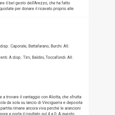
are il bel gesto dell'Arezzo, che ha fatto
uistate per donare il ricavato proprio alle
disp.: Caporale, Battafarano, Burchi. All.:
. A disp.: Tirri, Baldini, Toccafondi. All.:
 a trovare il vantaggio con Aliotta, che sfrutta
nvola da sola su lancio di Vinciguerra e deposita
 partita rimane ancora viva perché le arancioni
ore e porta il risultato sul 4 a 0. A questo