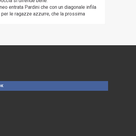
Doccia si difende bene.
neo entrata Pardini che con un diagonale infila
o per le ragazze azzurre, che la prossima
OK