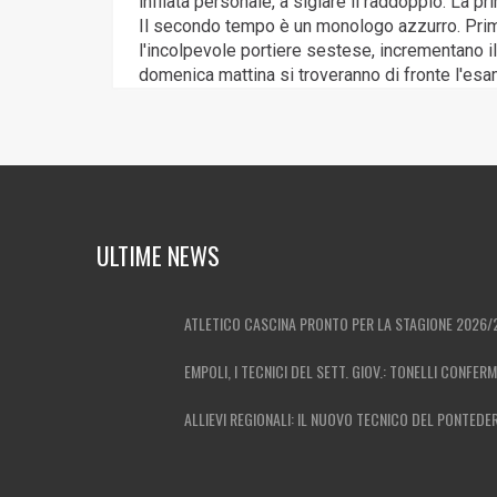
infilata personale, a siglare il raddoppio. La
Il secondo tempo è un monologo azzurro. Prima G
l'incolpevole portiere sestese, incrementano i
domenica mattina si troveranno di fronte l'es
ULTIME NEWS
ATLETICO CASCINA PRONTO PER LA STAGIONE 2026/
EMPOLI, I TECNICI DEL SETT. GIOV.: TONELLI CONFER
ALLIEVI REGIONALI: IL NUOVO TECNICO DEL PONTEDE