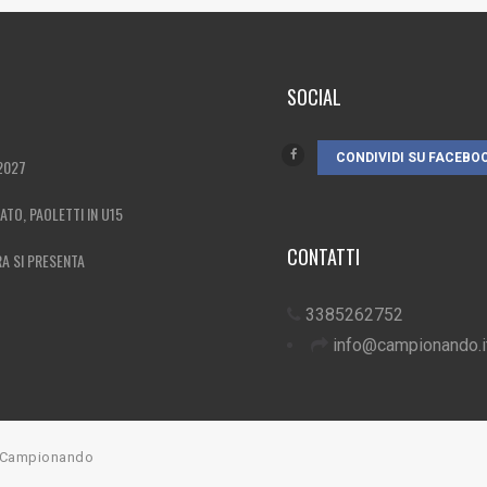
SOCIAL
CONDIVIDI SU FACEBO
2027
MATO, PAOLETTI IN U15
CONTATTI
RA SI PRESENTA
3385262752
info@campionando.i
7 Campionando