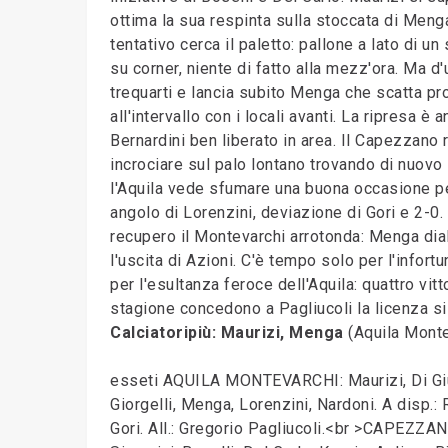
ottima la sua respinta sulla stoccata di Meng
tentativo cerca il paletto: pallone a lato di u
su corner, niente di fatto alla mezz'ora. Ma d'
trequarti e lancia subito Menga che scatta pro
all'intervallo con i locali avanti. La ripresa è 
Bernardini ben liberato in area. Il Capezzano r
incrociare sul palo lontano trovando di nuovo
l'Aquila vede sfumare una buona occasione per 
angolo di Lorenzini, deviazione di Gori e 2-0.
recupero il Montevarchi arrotonda: Menga dialo
l'uscita di Azioni. C'è tempo solo per l'infortun
per l'esultanza feroce dell'Aquila: quattro vitto
stagione concedono a Pagliucoli la licenza si
Calciatoripiù: Maurizi, Menga
(Aquila Monte
esseti AQUILA MONTEVARCHI: Maurizi, Di Giu
Giorgelli, Menga, Lorenzini, Nardoni. A disp.: 
Gori. All.: Gregorio Pagliucoli.<br >CAPEZZANO 