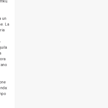
amku.
a un
ne. La
ria
o
quila
a
cora
zzano
ione
onda:
empo