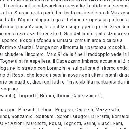
a. Il centravanti montevarchino raccoglie la sfida e al secon
n soffio. Stesso esito per il tiro lento ma insidioso di Mazzes
un tratto l'Aquila stappa la gara: Lebrun recupera un pallone s
fondo, punta Azioni, lo dribbla e appoggia in porta. Si va du
ancora più accesa: tiro a lato di Gori dal limite, palo clamoroso
isponde: Boselli sfonda a sinistra, entra in area e calcia a
 l'ottimo Maurizi. Menga non alimenta la ripartenza rossoblù,
chiudere l'incontro. Ma a 9' dalla fine il raddoppio vede la 
 Tognetti si fa espellere, il Capezzano imbarca acqua e al 2' 
ga nello stretto con Lorenzini e sul pallone di ritorno antic
io di Rossi, che lascia i suoi in nove negli ultimi istanti di ga
rie su quattro, dieci gol fatti e l'inviolabilità mantenuta da in
 sognare.
varchi),
Tognetti, Biasci, Rossi
(Capezzano P.).
seppe, Pinzauti, Lebrun, Poggesi, Cappelli, Mazzeschi,
Rindi, Senzamici, Selloumi, Sereni, Gregori, Di Fratta, Bernardi
P.: Azioni, Marchetti, Rossi, Tognetti, Salini, Biasci, Fani,