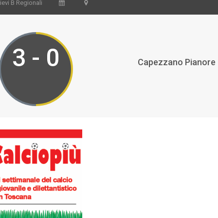
ievi B Regionali
3 - 0
Capezzano Pianore