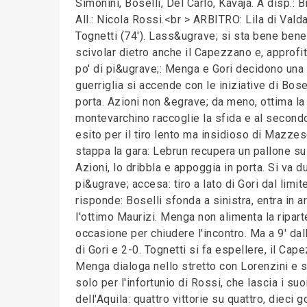
Simonini, Boselli, Del Carlo, Kavaja. A disp.: 
All.: Nicola Rossi.<br > ARBITRO: Lila di Vald
Tognetti (74'). Lass&ugrave; si sta bene bene.
scivolar dietro anche il Capezzano e, approfit
po' di pi&ugrave;: Menga e Gori decidono una c
guerriglia si accende con le iniziative di Bose
porta. Azioni non &egrave; da meno, ottima la 
montevarchino raccoglie la sfida e al secondo 
esito per il tiro lento ma insidioso di Mazzesc
stappa la gara: Lebrun recupera un pallone su
Azioni, lo dribbla e appoggia in porta. Si va du
pi&ugrave; accesa: tiro a lato di Gori dal limi
risponde: Boselli sfonda a sinistra, entra in a
l'ottimo Maurizi. Menga non alimenta la ripar
occasione per chiudere l'incontro. Ma a 9' dal
di Gori e 2-0. Tognetti si fa espellere, il Ca
Menga dialoga nello stretto con Lorenzini e su
solo per l'infortunio di Rossi, che lascia i suo
dell'Aquila: quattro vittorie su quattro, dieci 