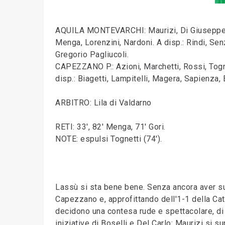
AQUILA MONTEVARCHI: Maurizi, Di Giuseppe, P
Menga, Lorenzini, Nardoni. A disp.: Rindi, Senza
Gregorio Pagliucoli.
CAPEZZANO P.: Azioni, Marchetti, Rossi, Tognett
disp.: Biagetti, Lampitelli, Magera, Sapienza, 
ARBITRO: Lila di Valdarno
RETI: 33', 82' Menga, 71' Gori.
NOTE: espulsi Tognetti (74').
Lassù si sta bene bene. Senza ancora aver subi
Capezzano e, approfittando dell'1-1 della Catt
decidono una contesa rude e spettacolare, di f
iniziative di Boselli e Del Carlo: Maurizi si s