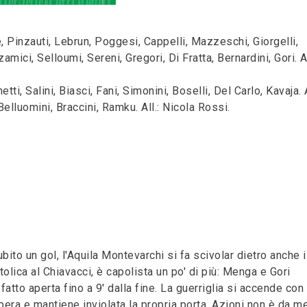
inzauti, Lebrun, Poggesi, Cappelli, Mazzeschi, Giorgelli,
mici, Selloumi, Sereni, Gregori, Di Fratta, Bernardini, Gori. Al
i, Salini, Biasci, Fani, Simonini, Boselli, Del Carlo, Kavaja. 
Belluomini, Braccini, Ramku. All.: Nicola Rossi.
to un gol, l'Aquila Montevarchi si fa scivolar dietro anche i
olica al Chiavacci, è capolista un po' di più: Menga e Gori
atto aperta fino a 9' dalla fine. La guerriglia si accende con 
upera e mantiene inviolata la propria porta. Azioni non è da m