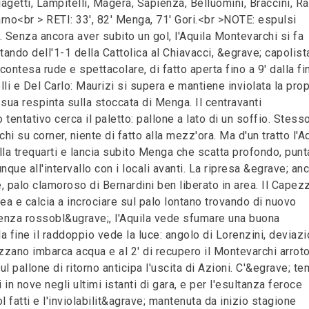
Biagetti, Lampitelli, Magera, Sapienza, Belluomini, Braccini, R
arno<br > RETI: 33', 82' Menga, 71' Gori.<br >NOTE: espulsi
 Senza ancora aver subito un gol, l'Aquila Montevarchi si fa
tando dell'1-1 della Cattolica al Chiavacci, &egrave; capolist
ontesa rude e spettacolare, di fatto aperta fino a 9' dalla fi
lli e Del Carlo: Maurizi si supera e mantiene inviolata la prop
sua respinta sulla stoccata di Menga. Il centravanti
tentativo cerca il paletto: pallone a lato di un soffio. Stess
hi su corner, niente di fatto alla mezz'ora. Ma d'un tratto l'A
lla trequarti e lancia subito Menga che scatta profondo, punt
nque all'intervallo con i locali avanti. La ripresa &egrave; an
te, palo clamoroso di Bernardini ben liberato in area. Il Cape
rea e calcia a incrociare sul palo lontano trovando di nuovo
tenza rossobl&ugrave;, l'Aquila vede sfumare una buona
la fine il raddoppio vede la luce: angolo di Lorenzini, deviaz
pezzano imbarca acqua e al 2' di recupero il Montevarchi arrot
l pallone di ritorno anticipa l'uscita di Azioni. C'&egrave; t
i in nove negli ultimi istanti di gara, e per l'esultanza feroce
gol fatti e l'inviolabilit&agrave; mantenuta da inizio stagione