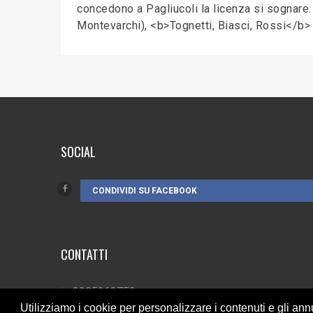
concedono a Pagliucoli la licenza si sognare.
Montevarchi), <b>Tognetti, Biasci, Rossi</b>
SOCIAL
CONDIVIDI SU FACEBOOK
CONTATTI
3385262752
Utilizziamo i cookie per personalizzare i contenuti e gli annu
info@campionando.it