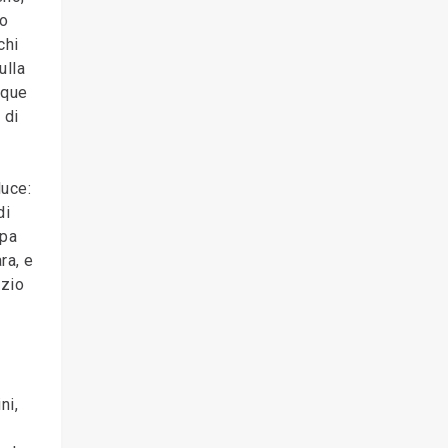
do
chi
ulla
nque
 di
luce:
di
ipa
ra, e
izio
ni,