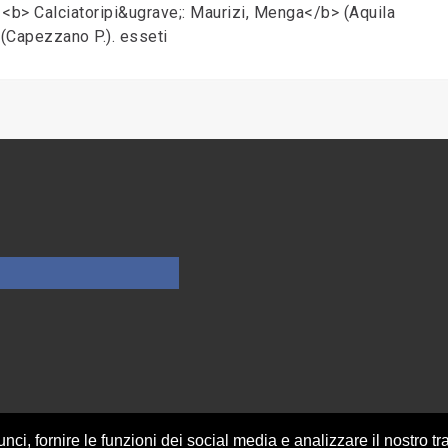
 <b> Calciatoripi&ugrave;: Maurizi, Menga</b> (Aquila
 (Capezzano P.). esseti
nci, fornire le funzioni dei social media e analizzare il nostro tra