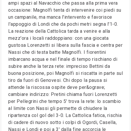
ampi spazi al Navacchio che passa alla prima vera
occasione: Magnolfi tenta di intervenire coi piedi su
un campanile, ma manca l'intervento e favorisce
l'appoggio di Londi che da pochi metri segna l'1-0.
La reazione della Cattolica tarda a venire e alla
mezz'ora i locali raddoppiano: con una giocata
gustosa Lorenzetti si libera sulla fascia e centra per
Nassi che di testa batte Magnolfi. I fiorentini
imbarcano acqua e nel finale di tempo rischiano di
subire anche la terza rete: impreciso Bettini da
buona posizione, poi Magnolfi si riscatta in parte sul
tiro da fuori di Genovesi. Chi dopo la pausa si
attende la riscossa ospite deve per&ograve;
cambiare indirizzo: Pretini chiama fuori Lorenzetti
per Pellegrini che tempo 5' trova la rete: lo scambio
al limite con Nassi gli permette di chiudere la
ripartenza col gol del 3-0. La Cattolica fatica, rischia
di cadere di nuovo sotto i colpi di Ogordi, Casella,
Nassi e Londi e poi a 3' dalla fine accorcia le