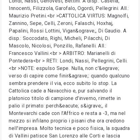
Londi, Nassi, Genovesi, Bettini. A disp.: Casella,
Innocenti, Filizzola, Garofalo, Ogordi, Pellegrini. All.:
Maurizio Pretini.<br >CATTOLICA VIRTUS: Magnolfi,
Zannino, Sepe, Celli, Zeroni, Falaschi, Hoxhaj,
Papalini, Rossi Lottini, Vigan&ograve;, Di Gaudio. A
disp.: Soccodato, Righi, Micheli, Pilacchi, Di
Mascolo, Nicolosi, Ponzillo, Rafanelli. All.:
Francesco Vallini.<br > ARBITRO: Marianelli di
Pontedera<br > RETI: Londi, Nassi, Pellegrini, Celli.
<br >NOTE: espulso Sepe. Nulla, non c'&egrave;
verso di capire come finir&agrave;: quando qualcuno
sembra prendere il via, ecco subito lo stop. La
Cattolica cade a Navacchio e, pur salvando il
platonico titolo di campione d'inverno, rimette in
palio il primato: perch&eacute; s&igrave;, il
Montevarchi cade con l'Affrico e resta a -3, ma nel
mezzo si infilano proprio i pisani che ora credono
nell'impresa. Molto tecnica e poco fisica, la squadra
di Vallini patisce San Lorenzo alle Corti e lascia