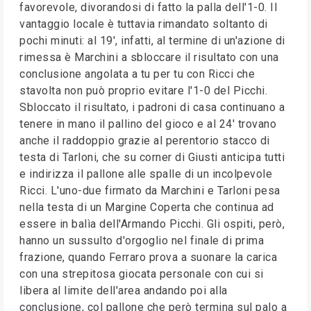
favorevole, divorandosi di fatto la palla dell'1-0. Il
vantaggio locale è tuttavia rimandato soltanto di
pochi minuti: al 19', infatti, al termine di un'azione di
rimessa è Marchini a sbloccare il risultato con una
conclusione angolata a tu per tu con Ricci che
stavolta non può proprio evitare l'1-0 del Picchi.
Sbloccato il risultato, i padroni di casa continuano a
tenere in mano il pallino del gioco e al 24' trovano
anche il raddoppio grazie al perentorio stacco di
testa di Tarloni, che su corner di Giusti anticipa tutti
e indirizza il pallone alle spalle di un incolpevole
Ricci. L'uno-due firmato da Marchini e Tarloni pesa
nella testa di un Margine Coperta che continua ad
essere in balìa dell'Armando Picchi. Gli ospiti, però,
hanno un sussulto d'orgoglio nel finale di prima
frazione, quando Ferraro prova a suonare la carica
con una strepitosa giocata personale con cui si
libera al limite dell'area andando poi alla
conclusione, col pallone che però termina sul palo a