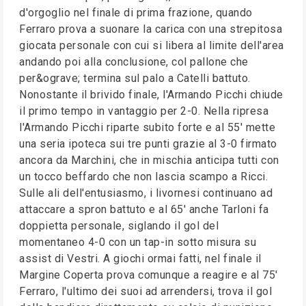
d'orgoglio nel finale di prima frazione, quando
Ferraro prova a suonare la carica con una strepitosa
giocata personale con cui si libera al limite dell'area
andando poi alla conclusione, col pallone che
per&ograve; termina sul palo a Catelli battuto.
Nonostante il brivido finale, l'Armando Picchi chiude
il primo tempo in vantaggio per 2-0. Nella ripresa
l'Armando Picchi riparte subito forte e al 55' mette
una seria ipoteca sui tre punti grazie al 3-0 firmato
ancora da Marchini, che in mischia anticipa tutti con
un tocco beffardo che non lascia scampo a Ricci.
Sulle ali dell'entusiasmo, i livornesi continuano ad
attaccare a spron battuto e al 65' anche Tarloni fa
doppietta personale, siglando il gol del
momentaneo 4-0 con un tap-in sotto misura su
assist di Vestri. A giochi ormai fatti, nel finale il
Margine Coperta prova comunque a reagire e al 75'
Ferraro, l'ultimo dei suoi ad arrendersi, trova il gol