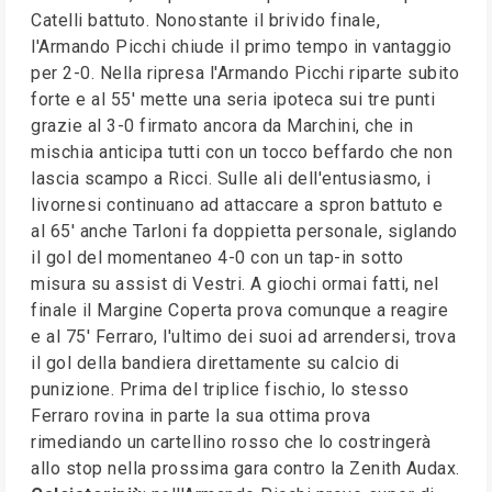
Catelli battuto. Nonostante il brivido finale,
l'Armando Picchi chiude il primo tempo in vantaggio
per 2-0. Nella ripresa l'Armando Picchi riparte subito
forte e al 55' mette una seria ipoteca sui tre punti
grazie al 3-0 firmato ancora da Marchini, che in
mischia anticipa tutti con un tocco beffardo che non
lascia scampo a Ricci. Sulle ali dell'entusiasmo, i
livornesi continuano ad attaccare a spron battuto e
al 65' anche Tarloni fa doppietta personale, siglando
il gol del momentaneo 4-0 con un tap-in sotto
misura su assist di Vestri. A giochi ormai fatti, nel
finale il Margine Coperta prova comunque a reagire
e al 75' Ferraro, l'ultimo dei suoi ad arrendersi, trova
il gol della bandiera direttamente su calcio di
punizione. Prima del triplice fischio, lo stesso
Ferraro rovina in parte la sua ottima prova
rimediando un cartellino rosso che lo costringerà
allo stop nella prossima gara contro la Zenith Audax.