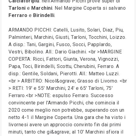
Calciatoripiù
: nell'Armando Picchi prove super di
Tarloni
e
Marchini
. Nel Margine Coperta si salvano
Ferraro
e
Birindelli
.
ARMANDO PICCHI: Catelli, Lusito, Solari, Diaz, Piu,
Palminteri, Marchini, Giusti, Tarloni, Tocchini, Loizzo.
A disp.: Tani, Gargini, Fusco, Socci, Papplardo,
Vestri, Bibolino. All.: Dario Giachini. <br >MARGINE
COPERTA: Ricci, Fattori, Giunta, Verona, Vignozzi,
Papa, Toci, Birindelli, Scottu, Cherubini, Ferraro. A
disp.: Gentile, Soldani, Pierotti. All.: Matteo Luzzi.
<br > ARBITRO: Nicol&ograve; Grasso di Livorno. <br
> RETI: 19' e 55' Marchini, 24' e 65' Tarloni, 75'
Ferraro.<br >NOTE: espulso Ferraro. Successo
convincente per l'Armando Picchi, che comincia il
2020 come meglio non potrebbe, superando con un
netto 4-1 il Margine Coperta. Una gara che ha visto i
livornesi avere un approccio convinto fin dai primi
minuti, tanto che gi&agrave; al 10' Marchini sfiora il