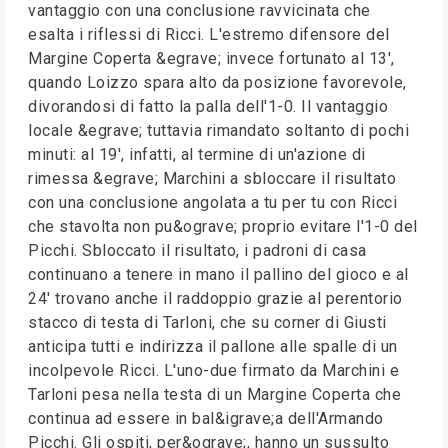
vantaggio con una conclusione ravvicinata che
esalta i riflessi di Ricci. L'estremo difensore del
Margine Coperta &egrave; invece fortunato al 13',
quando Loizzo spara alto da posizione favorevole,
divorandosi di fatto la palla dell'1-0. Il vantaggio
locale &egrave; tuttavia rimandato soltanto di pochi
minuti: al 19', infatti, al termine di un'azione di
rimessa &egrave; Marchini a sbloccare il risultato
con una conclusione angolata a tu per tu con Ricci
che stavolta non pu&ograve; proprio evitare l'1-0 del
Picchi. Sbloccato il risultato, i padroni di casa
continuano a tenere in mano il pallino del gioco e al
24' trovano anche il raddoppio grazie al perentorio
stacco di testa di Tarloni, che su corner di Giusti
anticipa tutti e indirizza il pallone alle spalle di un
incolpevole Ricci. L'uno-due firmato da Marchini e
Tarloni pesa nella testa di un Margine Coperta che
continua ad essere in bal&igrave;a dell'Armando
Picchi. Gli ospiti, per&ograve;, hanno un sussulto